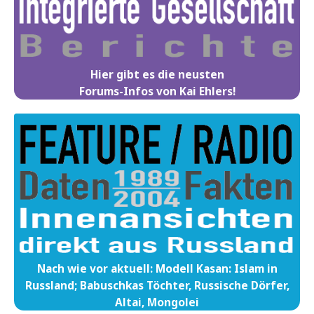
Hier gibt es die neusten
Forums-Infos von Kai Ehlers!
Nach wie vor aktuell: Modell Kasan: Islam in
Russland; Babuschkas Töchter, Russische Dörfer,
Altai, Mongolei