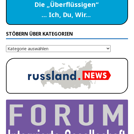
Die „Überflüssigen“
… Ich, Du, Wir…
STÖBERN ÜBER KATEGORIEN