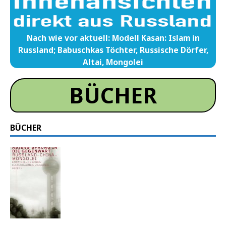
Nach wie vor aktuell: Modell Kasan: Islam in
Russland; Babuschkas Töchter, Russische Dörfer,
Altai, Mongolei
BÜCHER
BÜCHER