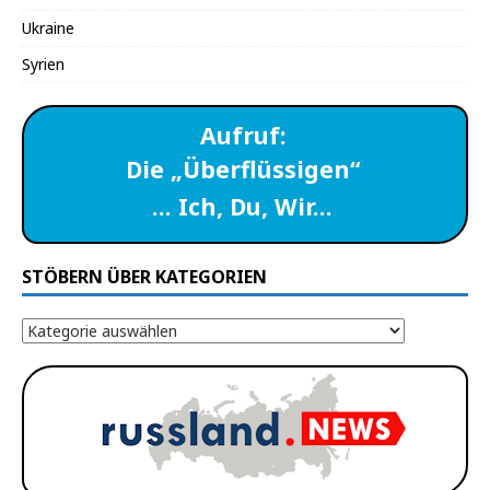
Ukraine
Syrien
Aufruf:
Die „Überflüssigen“
… Ich, Du, Wir…
STÖBERN ÜBER KATEGORIEN