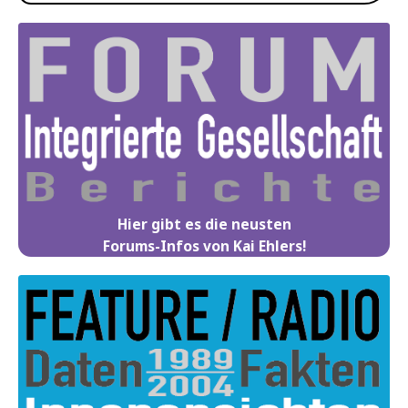
Hier gibt es die neusten
Forums-Infos von Kai Ehlers!