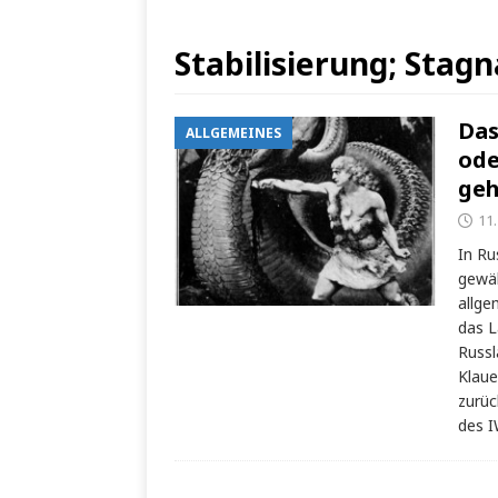
Stabilisierung; Stagn
Das
ALLGEMEINES
ode
geh
11.
In Ru
gewäh
allge
das L
Russ
Klaue
zurüc
des 