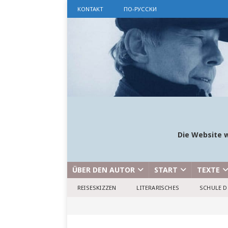
KONTAKT
ПО-РУССКИ
Die Website w
ÜBER DEN AUTOR
START
TEXTE
REISESKIZZEN
LITERARISCHES
SCHULE D