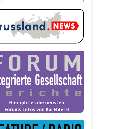
Hier gibt es die neusten
Forums-Infos von Kai Ehlers!