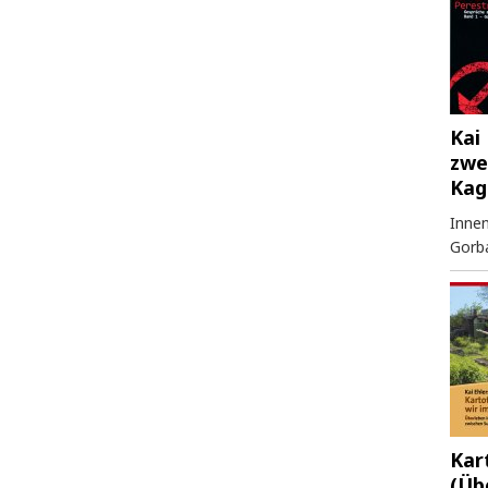
Kai 
zwe
Kag
Innen
Gorb
Kar
(Üb