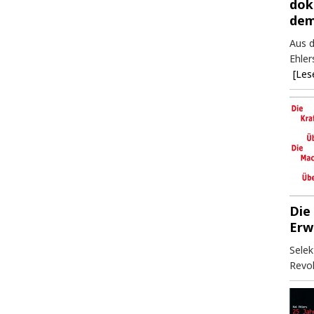
dok
dem
Aus d
Ehler
[Les
Die
Erw
Selek
Revol