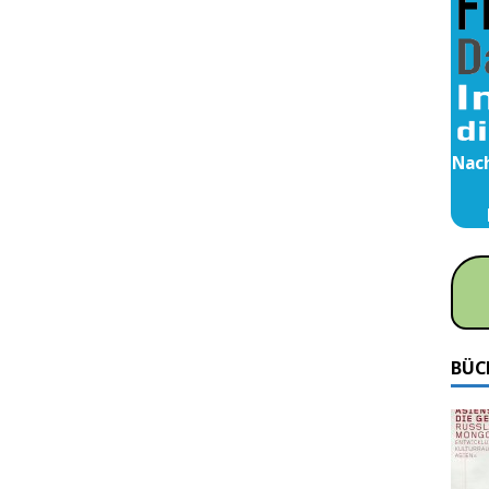
Nach
BÜC