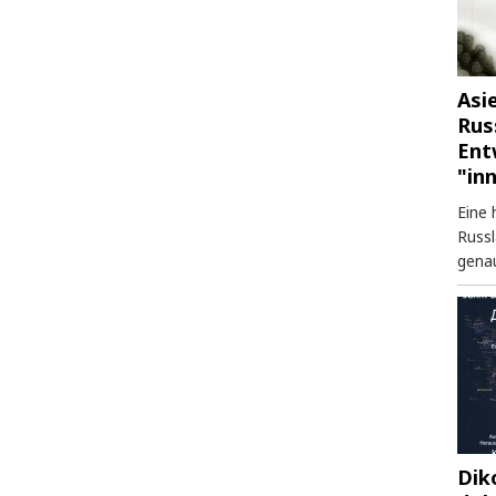
Asi
Rus
Ent
"in
Eine 
Russl
genau
Dik