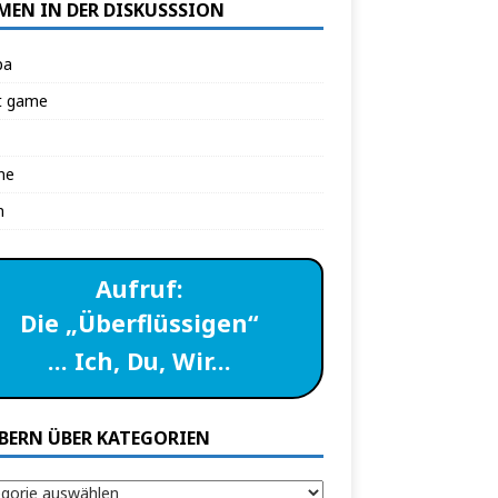
MEN IN DER DISKUSSSION
pa
t game
ne
n
Aufruf:
Die „Überflüssigen“
… Ich, Du, Wir…
BERN ÜBER KATEGORIEN