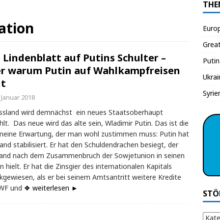
THE
ation
Euro
Grea
 Lindenblatt auf Putins Schulter –
Putin
r warum Putin auf Wahlkampfreisen
Ukrai
t
Syrie
 Januar 2018
ssland wird demnächst ein neues Staatsoberhaupt
lt. Das neue wird das alte sein, Wladimir Putin. Das ist die
meine Erwartung, der man wohl zustimmen muss: Putin hat
and stabilisiert. Er hat den Schuldendrachen besiegt, der
land nach dem Zusammenbruch der Sowjetunion in seinen
n hielt. Er hat die Zinsgier des internationalen Kapitals
kgewiesen, als er bei seinem Amtsantritt weitere Kredite
IWF und
❖ weiterlesen ►
STÖ