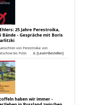
Ehlers: 25 Jahre Perestroika,
i Bände - Gespräche mit Boris
arlitzki
ansichten von Perestroika: von
atschow bis Putin &
[Lesen•Bestellen]
toffeln haben wir immer -
er)leben in Russland zwischen