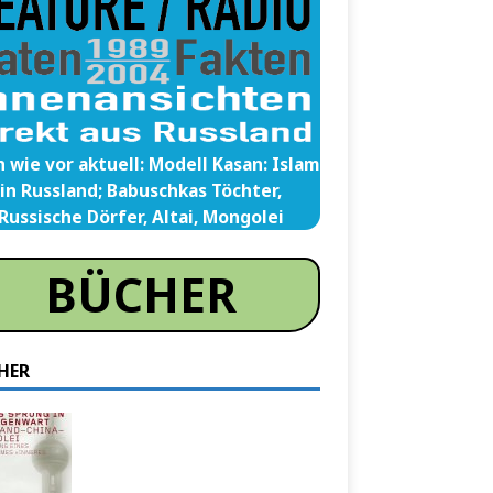
 wie vor aktuell: Modell Kasan: Islam
in Russland; Babuschkas Töchter,
Russische Dörfer, Altai, Mongolei
BÜCHER
HER