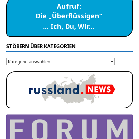
Aufruf:
Die „Überflüssigen“
… Ich, Du, Wir…
STÖBERN ÜBER KATEGORIEN