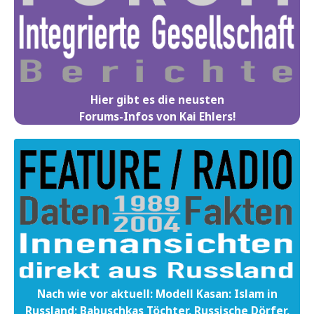
Hier gibt es die neusten
Forums-Infos von Kai Ehlers!
Nach wie vor aktuell: Modell Kasan: Islam in
Russland; Babuschkas Töchter, Russische Dörfer,