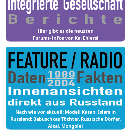
Hier gibt es die neusten
Forums-Infos von Kai Ehlers!
Nach wie vor aktuell: Modell Kasan: Islam in
Russland; Babuschkas Töchter, Russische Dörfer,
Altai, Mongolei