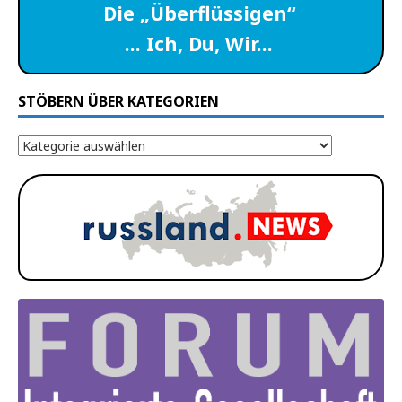
Die „Überflüssigen“
… Ich, Du, Wir…
STÖBERN ÜBER KATEGORIEN