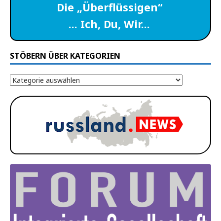
Die „Überflüssigen“
… Ich, Du, Wir…
STÖBERN ÜBER KATEGORIEN