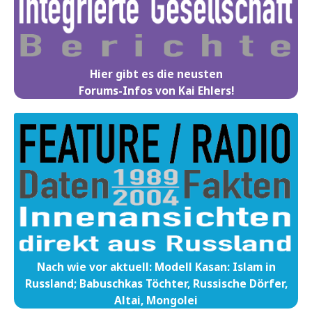
Hier gibt es die neusten
Forums-Infos von Kai Ehlers!
Nach wie vor aktuell: Modell Kasan: Islam in
Russland; Babuschkas Töchter, Russische Dörfer,
Altai, Mongolei