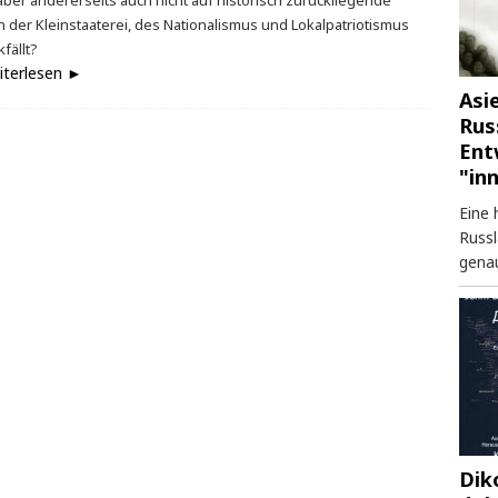
 aber andererseits auch nicht auf historisch zurückliegende
n der Kleinstaaterei, des Nationalismus und Lokalpatriotismus
fällt?
iterlesen ►
Asi
Rus
Ent
"in
Eine 
Russl
genau
Dik