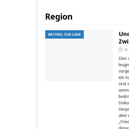
Region
Und
ARTIKEL ZUR LAGE
Zwi
25.
Dies 
leugn
vorge
ein K
sind 
wenn 
bedro
Dokum
Gespr
aber 
„Frie
diese