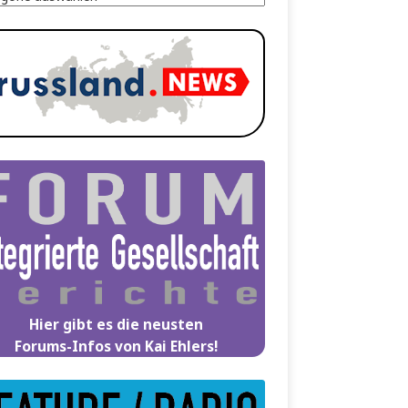
Hier gibt es die neusten
Forums-Infos von Kai Ehlers!