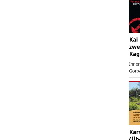
Kai 
zwe
Kag
Innen
Gorb
Kar
(Üb