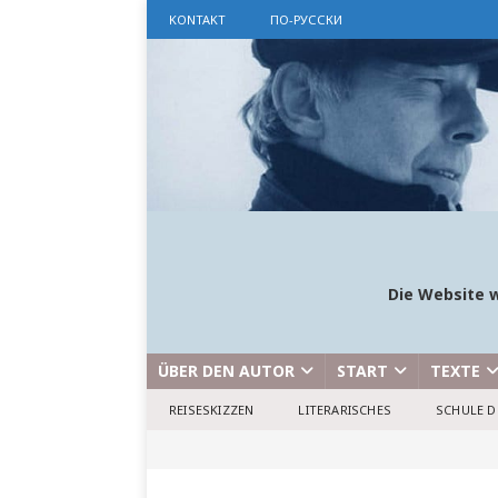
KONTAKT
ПО-РУССКИ
Die Website w
ÜBER DEN AUTOR
START
TEXTE
REISESKIZZEN
LITERARISCHES
SCHULE D