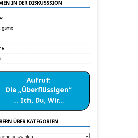
MEN IN DER DISKUSSSION
pa
t game
ne
n
Aufruf:
Die „Überflüssigen“
… Ich, Du, Wir…
BERN ÜBER KATEGORIEN