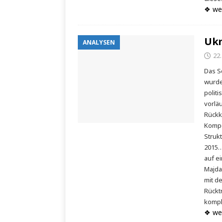
❖ we
Ukr
ANALYSEN
22
Das S
wurde
politi
vorlä
Rückk
Kompe
Struk
2015…
auf ei
Majda
mit d
Rücktr
kompl
❖ we