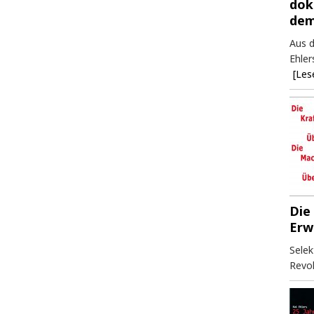
dok
dem
Aus d
Ehler
[Les
Die
Erw
Selek
Revol