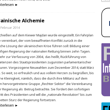
iterlesen ►
ainische Alchemie
. Februar 2014
chießen auf dem Kiewer Majdan wurde eingestellt. Ein Fahrplan
 vereinbart, der vom bewaffneten Konflikt zurück in die
sche Lösung der ukrainischen Krise führen soll: Bildung einer
ufigen Regierung der nationalen Rettung binnen zehn Tagen.
ehr zur Verfassung von 2004, das heißt, Rückführung von
tenzen des Staatspräsidenten zugunsten parlamentarischer
turen. Vorgezogene Neuwahlen zum Dezember 2014, statt März
 So weit, so erfreulich und aus vollem Herzen zu begrüßen, bis
ne Kleinigkeit, nämlich, dass die durch ihre Militanz auf dem
n hervorgetretene Gruppe „Rechter Sektor“ die Vereinbarung
er Regierung als Betrug betrachte. Sie fordert den sofortigen
itt des Präsidenten und will die „nationale Revolution“ bis zum
etten Sturz der Regierung fortsetzen.
iterlesen ►