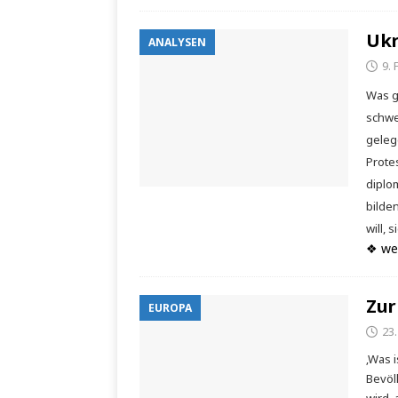
Ukr
ANALYSEN
9.
Was g
schwe
geleg
Prote
diplo
bilde
will, 
❖ we
Zur
EUROPA
23
‚Was 
Bevöl