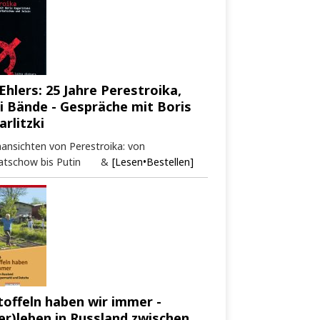
Ehlers: 25 Jahre Perestroika,
i Bände - Gespräche mit Boris
arlitzki
ansichten von Perestroika: von
atschow bis Putin &
[Lesen•Bestellen]
toffeln haben wir immer -
er)leben in Russland zwischen