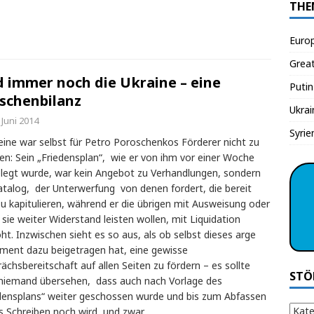
THE
Euro
Grea
 immer noch die Ukraine – eine
Putin
schenbilanz
Ukrai
 Juni 2014
Syrie
eine war selbst für Petro Poroschenkos Förderer nicht zu
en: Sein „Friedensplan“, wie er von ihm vor einer Woche
legt wurde, war kein Angebot zu Verhandlungen, sondern
atalog, der Unterwerfung von denen fordert, die bereit
zu kapitulieren, während er die übrigen mit Ausweisung oder
sie weiter Widerstand leisten wollen, mit Liquidation
ht. Inzwischen sieht es so aus, als ob selbst dieses arge
ent dazu beigetragen hat, eine gewisse
ächsbereitschaft auf allen Seiten zu fördern – es sollte
STÖ
niemand übersehen, dass auch nach Vorlage des
densplans“ weiter geschossen wurde und bis zum Abfassen
s Schreiben noch wird, und zwar