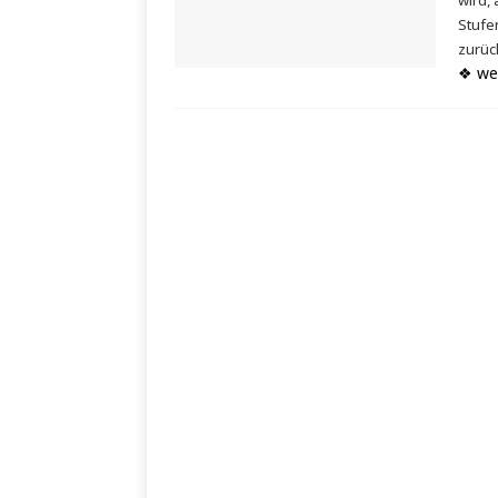
wird,
Stufe
zurück
❖ we