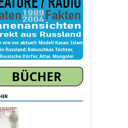
 wie vor aktuell: Modell Kasan: Islam
in Russland; Babuschkas Töchter,
Russische Dörfer, Altai, Mongolei
BÜCHER
HER