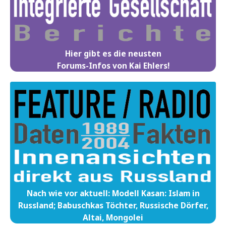
Hier gibt es die neusten
Forums-Infos von Kai Ehlers!
Nach wie vor aktuell: Modell Kasan: Islam in
Russland; Babuschkas Töchter, Russische Dörfer,
Altai, Mongolei