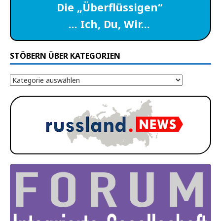
Die „Überflüssigen“
… Ich, Du, Wir…
STÖBERN ÜBER KATEGORIEN