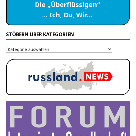
Die „Überflüssigen“
… Ich, Du, Wir…
STÖBERN ÜBER KATEGORIEN