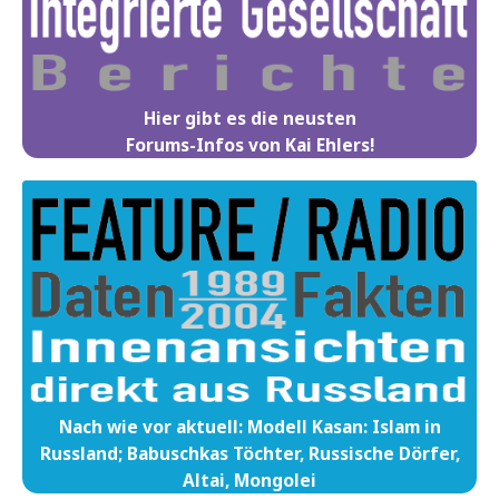
Hier gibt es die neusten
Forums-Infos von Kai Ehlers!
Nach wie vor aktuell: Modell Kasan: Islam in
Russland; Babuschkas Töchter, Russische Dörfer,
Altai, Mongolei