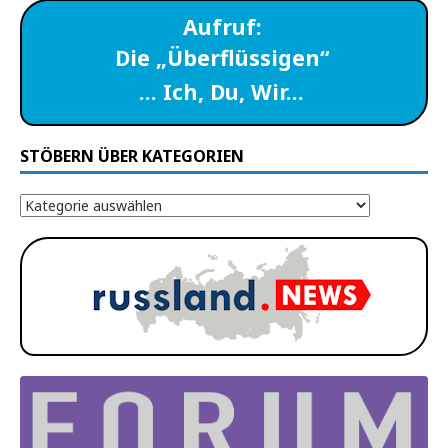
Aufruf:
Die „Überflüssigen“
… Ich, Du, Wir…
STÖBERN ÜBER KATEGORIEN