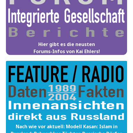
Hier gibt es die neusten
Forums-Infos von Kai Ehlers!
Nach wie vor aktuell: Modell Kasan: Islam in