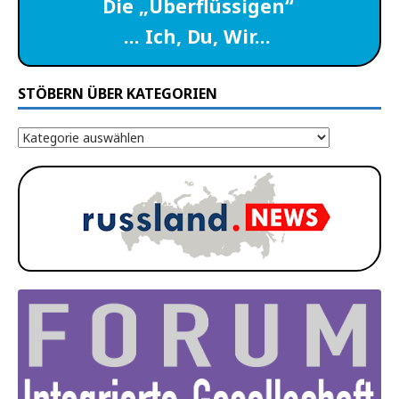
Die „Überflüssigen“
… Ich, Du, Wir…
STÖBERN ÜBER KATEGORIEN