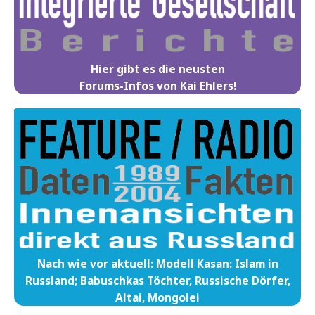
Hier gibt es die neusten
Forums-Infos von Kai Ehlers!
Nach wie vor aktuell: Modell Kasan: Islam in
Russland; Babuschkas Töchter, Russische Dörfer,
Altai, Mongolei