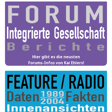
Hier gibt es die neusten
Forums-Infos von Kai Ehlers!