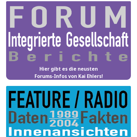
Hier gibt es die neusten
Forums-Infos von Kai Ehlers!