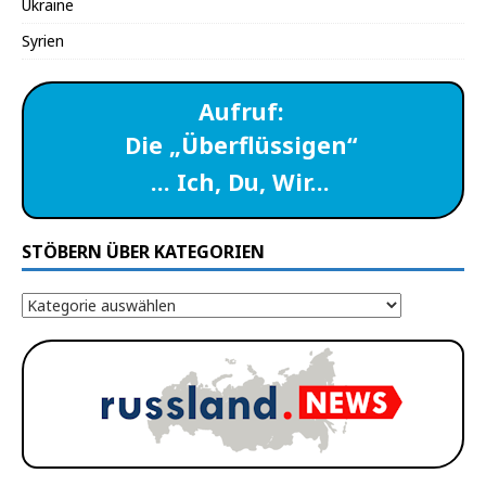
Ukraine
Syrien
Aufruf:
Die „Überflüssigen“
… Ich, Du, Wir…
STÖBERN ÜBER KATEGORIEN