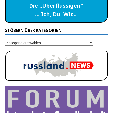
Die „Überflüssigen“
… Ich, Du, Wir…
STÖBERN ÜBER KATEGORIEN