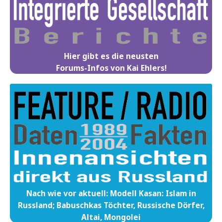
Hier gibt es die neusten
Forums-Infos von Kai Ehlers!
Nach wie vor aktuell: Modell Kasan: Islam in
Russland; Babuschkas Töchter, Russische Dörfer,
Altai, Mongolei