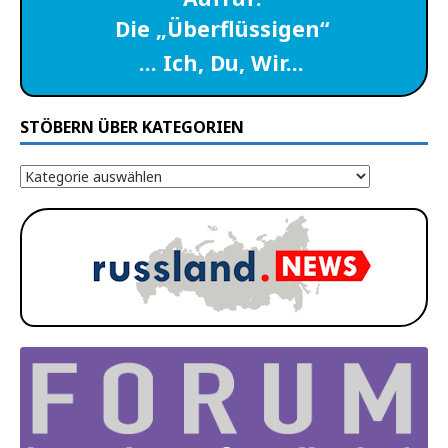
Die „Überflüssigen“
… Ich, Du, Wir…
STÖBERN ÜBER KATEGORIEN