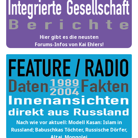
Hier gibt es die neusten
Forums-Infos von Kai Ehlers!
Nach wie vor aktuell: Modell Kasan: Islam in
Russland; Babuschkas Töchter, Russische Dörfer,
Altai, Mongolei