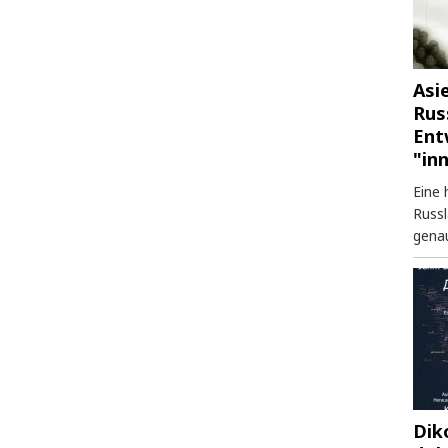
Asi
Rus
Ent
"in
Eine 
Russl
genau
Dik