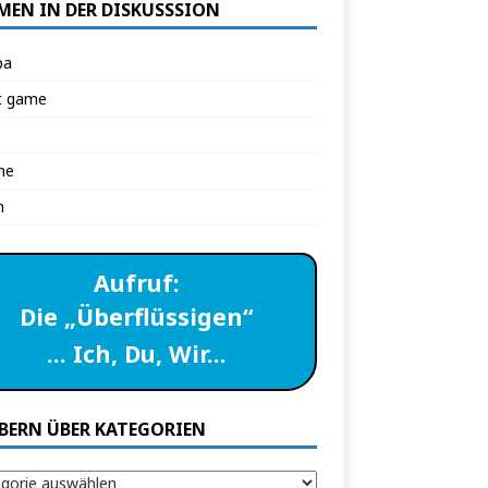
MEN IN DER DISKUSSSION
pa
t game
ne
n
Aufruf:
Die „Überflüssigen“
… Ich, Du, Wir…
BERN ÜBER KATEGORIEN