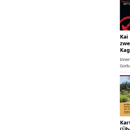
Kai 
zwe
Kag
Innen
Gorb
Kar
(Üb