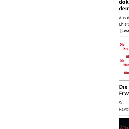
dok
dem
Aus d
Ehler
[Les
Die
Erw
Selek
Revol