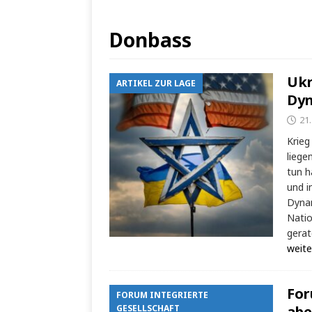
Donbass
Ukr
ARTIKEL ZUR LAGE
Dy
21
Krieg
liege
tun h
und i
Dynam
Natio
gerat
weite
For
FORUM INTEGRIERTE
GESELLSCHAFT
abe