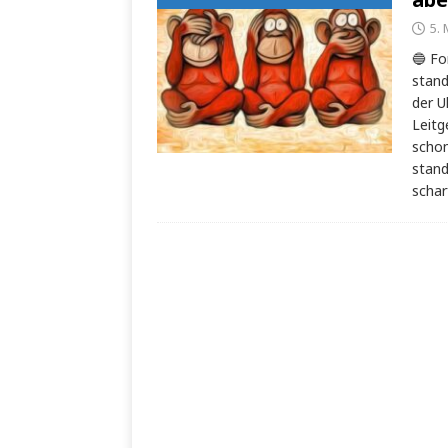
5. 
🔵 Fo
stand
der U
Leitg
schon
stand
schar