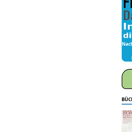
Nach
BÜC