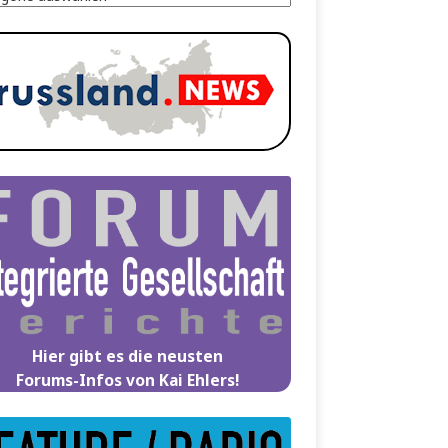
Hier gibt es die neusten
Forums-Infos von Kai Ehlers!