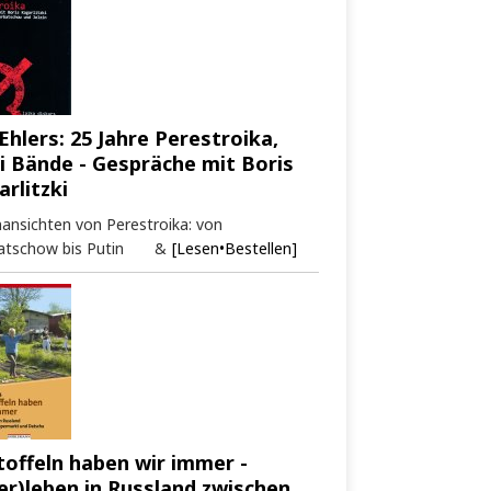
Ehlers: 25 Jahre Perestroika,
i Bände - Gespräche mit Boris
arlitzki
ansichten von Perestroika: von
atschow bis Putin &
[Lesen•Bestellen]
toffeln haben wir immer -
er)leben in Russland zwischen