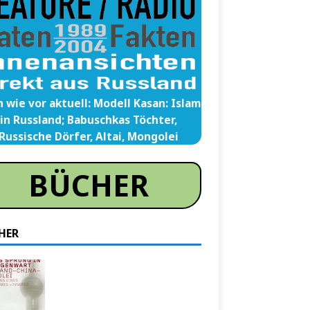
 wie vor aktuell: Modell Kasan: Islam
in Russland; Babuschkas Töchter,
Russische Dörfer, Altai, Mongolei
BÜCHER
HER