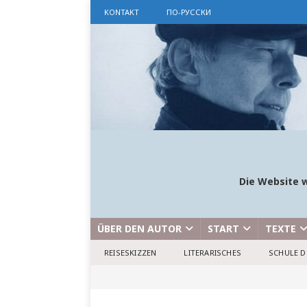
KONTAKT
ПО-РУССКИ
Die Website w
ÜBER DEN AUTOR
START
TEXTE
REISESKIZZEN
LITERARISCHES
SCHULE D