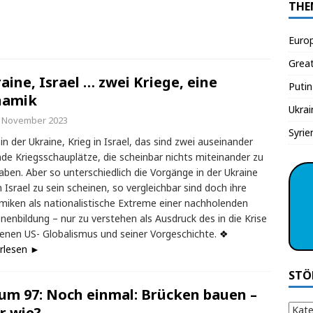
THE
Euro
Grea
aine, Israel … zwei Kriege, eine
Putin
namik
Ukrai
. November 2023
Syrie
 in der Ukraine, Krieg in Israel, das sind zwei auseinander
nde Kriegsschauplätze, die scheinbar nichts miteinander zu
aben. Aber so unterschiedlich die Vorgänge in der Ukraine
n Israel zu sein scheinen, so vergleichbar sind doch ihre
iken als nationalistische Extreme einer nachholenden
nenbildung – nur zu verstehen als Ausdruck des in die Krise
enen US- Globalismus und seiner Vorgeschichte.
❖
rlesen ►
STÖ
um 97: Noch einmal: Brücken bauen –
r wie?