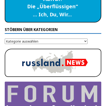
Die „Überflüssigen“
… Ich, Du, Wir…
STÖBERN ÜBER KATEGORIEN