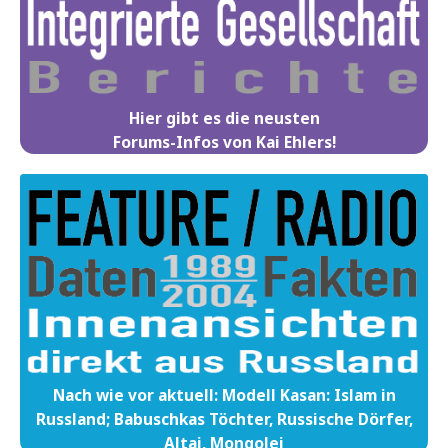
Hier gibt es die neusten
Forums-Infos von Kai Ehlers!
Nach wie vor aktuell: Modell Kasan: Islam in
Russland; Babuschkas Töchter, Russische Dörfer,
Altai, Mongolei