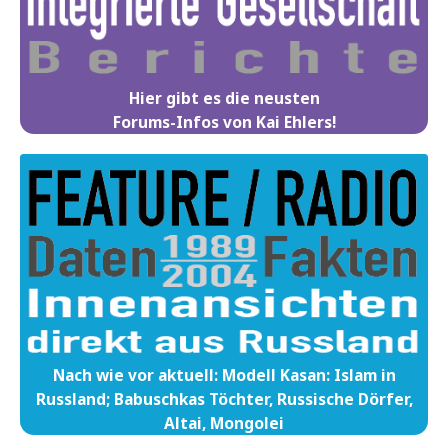
Hier gibt es die neusten
Forums-Infos von Kai Ehlers!
Nach wie vor aktuell: Modell Kasan: Islam in
Russland; Babuschkas Töchter, Russische Dörfer,
Altai, Mongolei