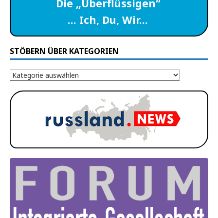
Die „Überflüssigen“
… Ich, Du, Wir…
STÖBERN ÜBER KATEGORIEN