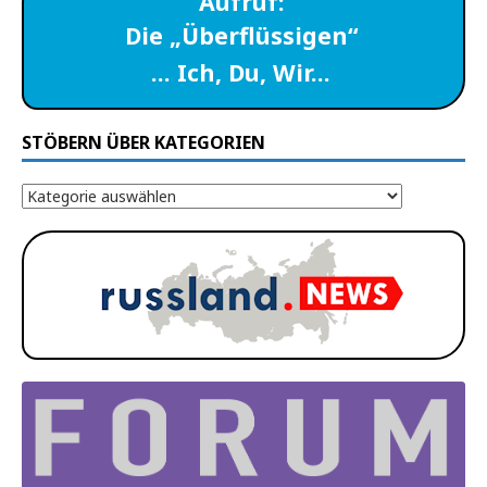
Aufruf:
Die „Überflüssigen“
… Ich, Du, Wir…
STÖBERN ÜBER KATEGORIEN