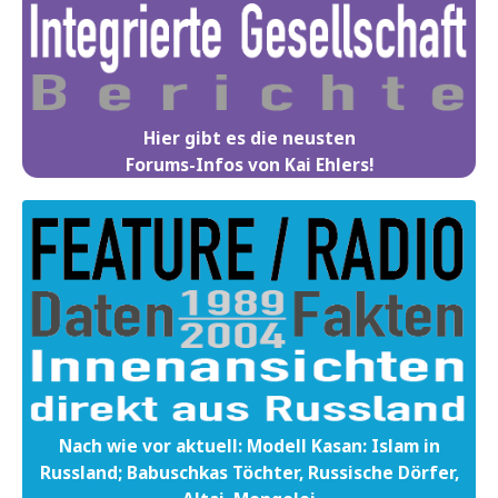
Hier gibt es die neusten
Forums-Infos von Kai Ehlers!
Nach wie vor aktuell: Modell Kasan: Islam in
Russland; Babuschkas Töchter, Russische Dörfer,