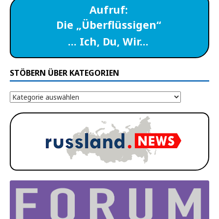
Aufruf:
Die „Überflüssigen“
… Ich, Du, Wir…
STÖBERN ÜBER KATEGORIEN