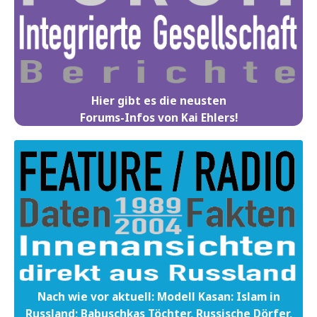
Hier gibt es die neusten
Forums-Infos von Kai Ehlers!
Nach wie vor aktuell: Modell Kasan: Islam in
Russland; Babuschkas Töchter, Russische Dörfer,