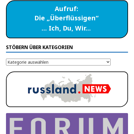
Aufruf:
Die „Überflüssigen“
… Ich, Du, Wir…
STÖBERN ÜBER KATEGORIEN