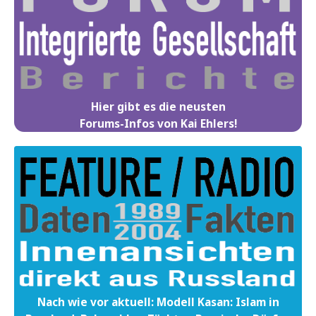
Hier gibt es die neusten
Forums-Infos von Kai Ehlers!
Nach wie vor aktuell: Modell Kasan: Islam in