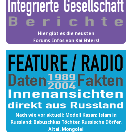
Hier gibt es die neusten
Forums-Infos von Kai Ehlers!
Nach wie vor aktuell: Modell Kasan: Islam in
Russland; Babuschkas Töchter, Russische Dörfer,
Altai, Mongolei