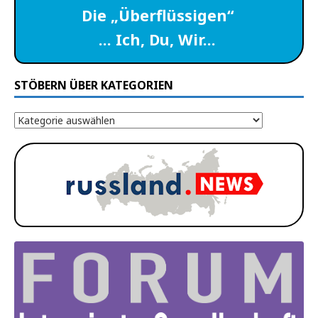
Die „Überflüssigen“
… Ich, Du, Wir…
STÖBERN ÜBER KATEGORIEN