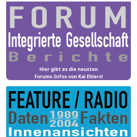
Hier gibt es die neusten
Forums-Infos von Kai Ehlers!