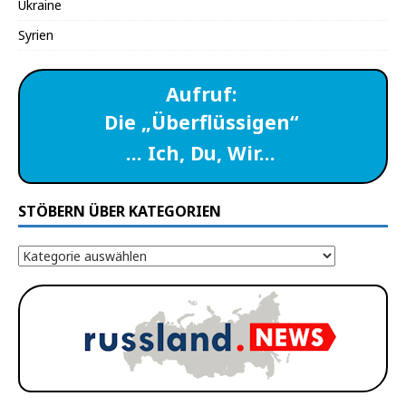
Ukraine
Syrien
Aufruf:
Die „Überflüssigen“
… Ich, Du, Wir…
STÖBERN ÜBER KATEGORIEN