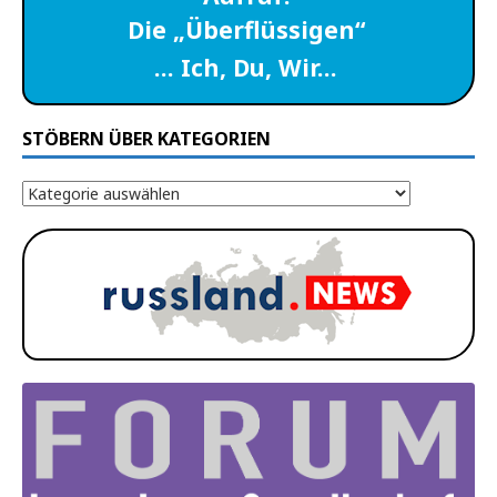
Die „Überflüssigen“
… Ich, Du, Wir…
STÖBERN ÜBER KATEGORIEN