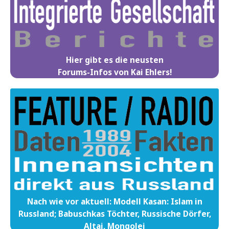
Hier gibt es die neusten
Forums-Infos von Kai Ehlers!
Nach wie vor aktuell: Modell Kasan: Islam in
Russland; Babuschkas Töchter, Russische Dörfer,
Altai, Mongolei