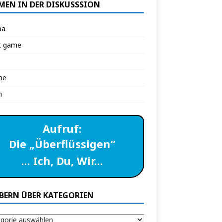
MEN IN DER DISKUSSSION
pa
t game
ne
n
Aufruf:
Die „Überflüssigen“
… Ich, Du, Wir…
BERN ÜBER KATEGORIEN