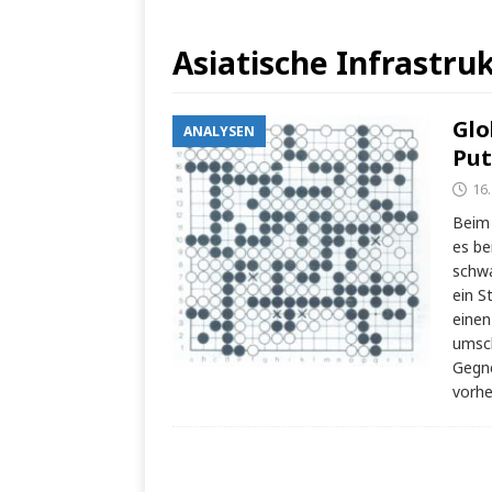
Asiatische Infrastr
Glo
ANALYSEN
Put
16
Beim 
es be
schwa
ein S
einen
umsch
Gegne
vorh