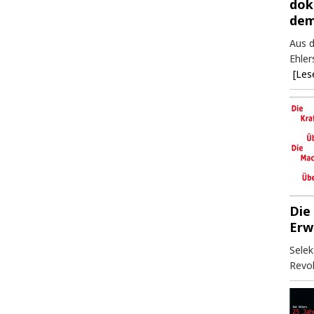
dok
dem
Aus d
Ehler
[Les
Die
Erw
Selek
Revol