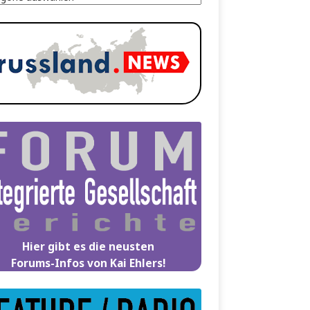
Hier gibt es die neusten
Forums-Infos von Kai Ehlers!