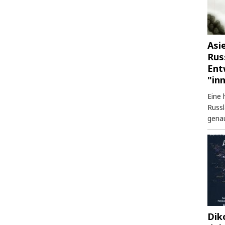
Asi
Rus
Ent
"in
Eine 
Russl
genau
Dik