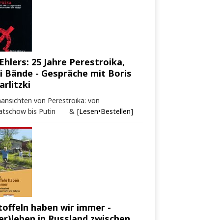
Ehlers: 25 Jahre Perestroika,
i Bände - Gespräche mit Boris
arlitzki
ansichten von Perestroika: von
atschow bis Putin &
[Lesen•Bestellen]
toffeln haben wir immer -
er)leben in Russland zwischen