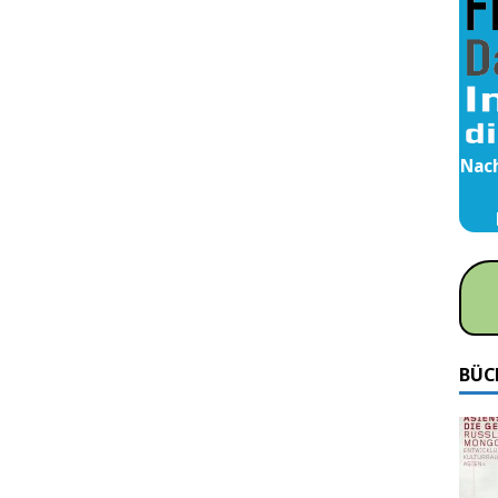
Nach
BÜC