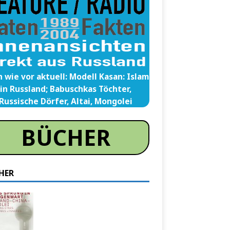
 wie vor aktuell: Modell Kasan: Islam
in Russland; Babuschkas Töchter,
Russische Dörfer, Altai, Mongolei
BÜCHER
HER