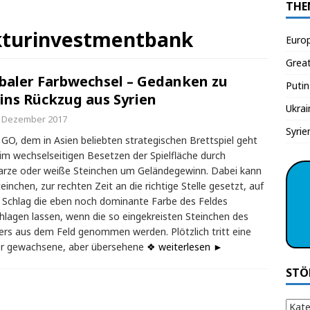
THE
ukturinvestmentbank
Euro
Grea
baler Farbwechsel – Gedanken zu
Putin
ins Rückzug aus Syrien
Ukrai
. Dezember 2017
Syrie
GO, dem in Asien beliebten strategischen Brettspiel geht
im wechselseitigen Besetzen der Spielfläche durch
rze oder weiße Steinchen um Geländegewinn. Dabei kann
teinchen, zur rechten Zeit an die richtige Stelle gesetzt, auf
 Schlag die eben noch dominante Farbe des Feldes
lagen lassen, wenn die so eingekreisten Steinchen des
rs aus dem Feld genommen werden. Plötzlich tritt eine
er gewachsene, aber übersehene
❖ weiterlesen ►
STÖ