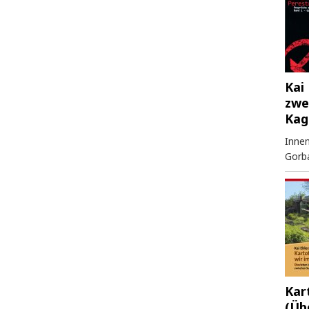
Kai 
zwe
Kag
Innen
Gorb
Kar
(Üb