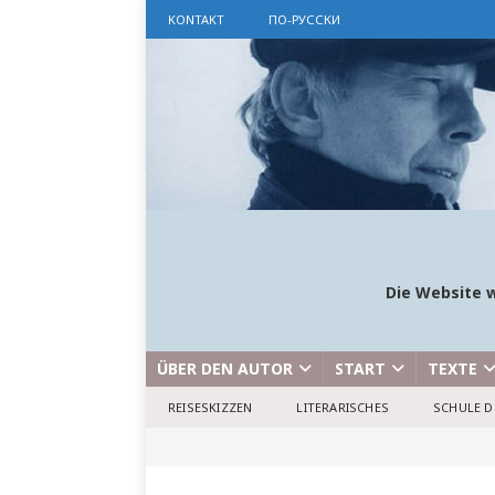
KONTAKT
ПО-РУССКИ
Die Website w
ÜBER DEN AUTOR
START
TEXTE
REISESKIZZEN
LITERARISCHES
SCHULE D