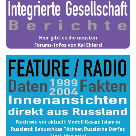
Hier gibt es die neusten
Forums-Infos von Kai Ehlers!
Nach wie vor aktuell: Modell Kasan: Islam in
Russland; Babuschkas Töchter, Russische Dörfer,