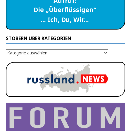
Aufruf:
Die „Überflüssigen“
… Ich, Du, Wir…
STÖBERN ÜBER KATEGORIEN