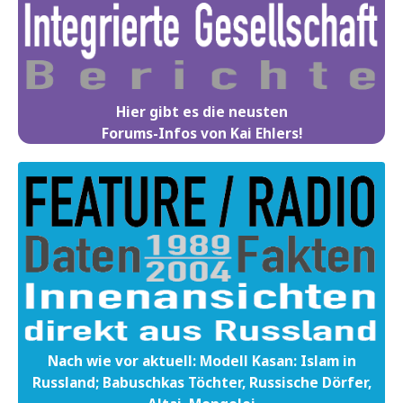
Hier gibt es die neusten
Forums-Infos von Kai Ehlers!
Nach wie vor aktuell: Modell Kasan: Islam in
Russland; Babuschkas Töchter, Russische Dörfer,