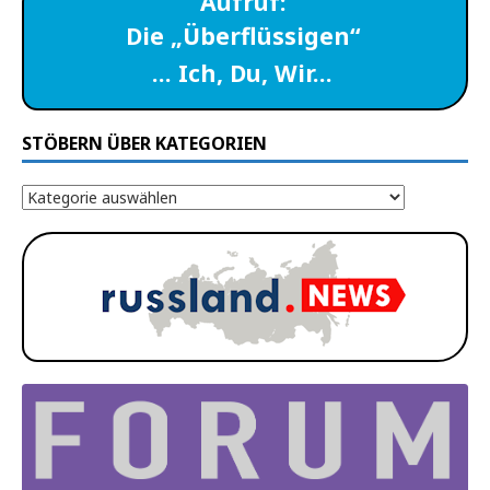
Aufruf:
Die „Überflüssigen“
… Ich, Du, Wir…
STÖBERN ÜBER KATEGORIEN