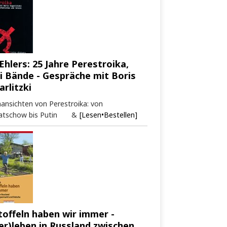
Ehlers: 25 Jahre Perestroika,
i Bände - Gespräche mit Boris
arlitzki
ansichten von Perestroika: von
atschow bis Putin &
[Lesen•Bestellen]
toffeln haben wir immer -
er)leben in Russland zwischen