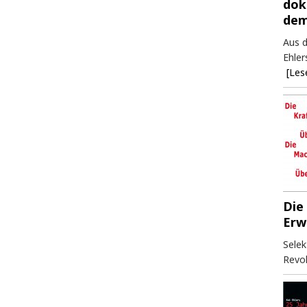
dok
dem
Aus d
Ehler
[Les
Die
Erw
Selek
Revol