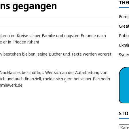
 uns gegangen
THE
Euro
Grea
Jahren im Kreise seiner Familie und engsten Freunde nach
Putin
e er in Frieden ruhen!
Ukrai
hiv bestehen bleiben, seine Bücher und Texte werden vorerst
Syrie
 Nachlasses beschäftigt. Wer sich an der Aufarbeitung von
ich und auch finanziell, melde sich gern bei seiner Partnerin
thmiewerk.de
STÖ