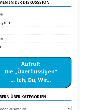
MEN IN DER DISKUSSSION
pa
t game
ne
n
Aufruf:
Die „Überflüssigen“
… Ich, Du, Wir…
BERN ÜBER KATEGORIEN