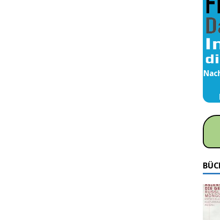
Nach
BÜC