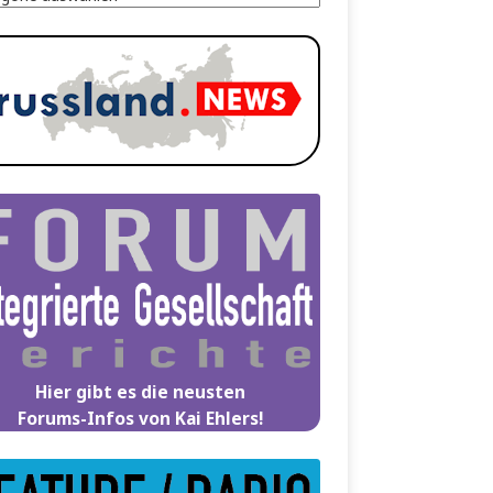
Hier gibt es die neusten
Forums-Infos von Kai Ehlers!