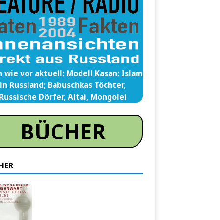
 wie vor aktuell: Modell Kasan: Islam
in Russland; Babuschkas Töchter,
Russische Dörfer, Altai, Mongolei
BÜCHER
HER