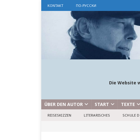
KONTAKT
ПО-РУССКИ
Die Website w
ÜBER DEN AUTOR
START
TEXTE
REISESKIZZEN
LITERARISCHES
SCHULE D