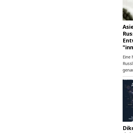
Asi
Rus
Ent
"in
Eine 
Russl
genau
Dik