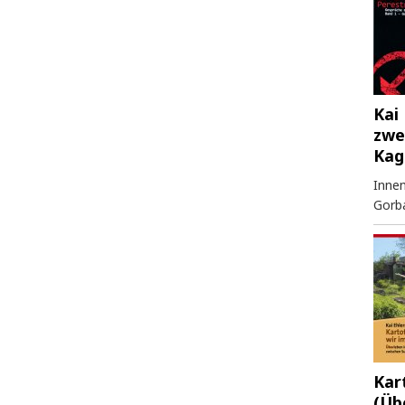
Kai 
zwe
Kag
Innen
Gorb
Kar
(Üb