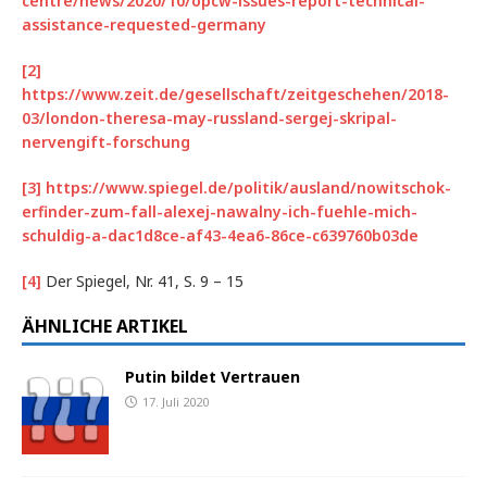
centre/news/2020/10/opcw-issues-report-technical-
assistance-requested-germany
[2]
https://www.zeit.de/gesellschaft/zeitgeschehen/2018-
03/london-theresa-may-russland-sergej-skripal-
nervengift-forschung
[3]
https://www.spiegel.de/politik/ausland/nowitschok-
erfinder-zum-fall-alexej-nawalny-ich-fuehle-mich-
schuldig-a-dac1d8ce-af43-4ea6-86ce-c639760b03de
[4]
Der Spiegel, Nr. 41, S. 9 – 15
ÄHNLICHE ARTIKEL
Putin bildet Vertrauen
17. Juli 2020