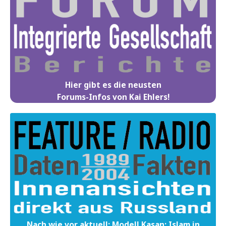
Hier gibt es die neusten
Forums-Infos von Kai Ehlers!
Nach wie vor aktuell: Modell Kasan: Islam in