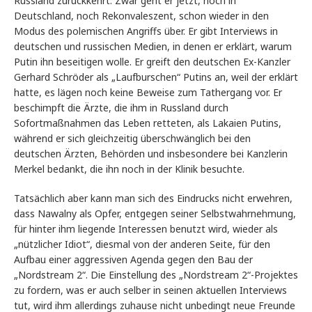
Russland zurückkehrt. Zwar geht er jetzt, noch in
Deutschland, noch Rekonvaleszent, schon wieder in den
Modus des polemischen Angriffs über. Er gibt Interviews in
deutschen und russischen Medien, in denen er erklärt, warum
Putin ihn beseitigen wolle. Er greift den deutschen Ex-Kanzler
Gerhard Schröder als „Laufburschen“ Putins an, weil der erklärt
hatte, es lägen noch keine Beweise zum Tathergang vor. Er
beschimpft die Ärzte, die ihm in Russland durch
Sofortmaßnahmen das Leben retteten, als Lakaien Putins,
während er sich gleichzeitig überschwänglich bei den
deutschen Ärzten, Behörden und insbesondere bei Kanzlerin
Merkel bedankt, die ihn noch in der Klinik besuchte.
Tatsächlich aber kann man sich des Eindrucks nicht erwehren,
dass Nawalny als Opfer, entgegen seiner Selbstwahrnehmung,
für hinter ihm liegende Interessen benutzt wird, wieder als
„nützlicher Idiot“, diesmal von der anderen Seite, für den
Aufbau einer aggressiven Agenda gegen den Bau der
„Nordstream 2“. Die Einstellung des „Nordstream 2“-Projektes
zu fordern, was er auch selber in seinen aktuellen Interviews
tut, wird ihm allerdings zuhause nicht unbedingt neue Freunde