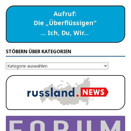
Aufruf:
Die „Überflüssigen“
… Ich, Du, Wir…
STÖBERN ÜBER KATEGORIEN