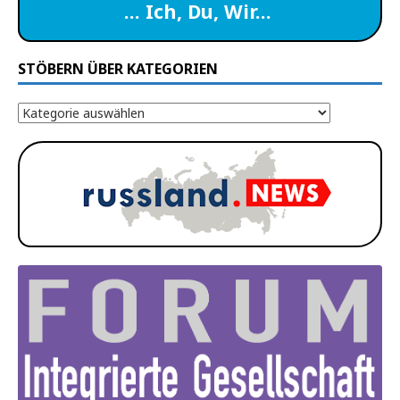
… Ich, Du, Wir…
STÖBERN ÜBER KATEGORIEN