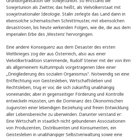
Grundorganisation der Sowjetunion. So entstand die
Sowjetunion als Zwitter, das heißt, als Vielvölkerstaat mit
sowjetnationaler Ideologie. Stalin zerlegte das Land dann in
ebensolche schematischen Schnittmuster, mit ebensolchen
desaströsen, bis heute wirkenden Folgen, wie die, die aus dem
imperialen Erbe des ‚Westens‘ hervorgingen.
Eine andere Konsequenz aus dem Desaster des ersten
Weltkrieges zog der aus Österreich, also aus einer
Vielvölkertradition stammende, Rudolf Steiner mit der von ihm
als allgemeinem Kulturimpuls vorgetragenen Idee einer
„Dreigliederung des sozialen Organismus“. Notwendig sei eine
Entflechtung von Geistesleben, Wirtschaftsleben und
Rechtsleben, trug er vor, die sich zukünftig unabhängig
voneinander, aber in gegenseitiger Förderung und Kontrolle
entwickeln müssten, um die Dominanz des Ökonomischen
zugunsten einer lebendigen Beziehung und freien Entwicklung
aller Lebensbereiche zu überwinden. Darunter verstand er:
Eine Wirtschaft in staatlich nicht gebundenen Assoziationen
von Produzenten, Distribuenten und Konsumenten, ein
Geistesleben in unabhängiger Selbstverwaltung sowie eine