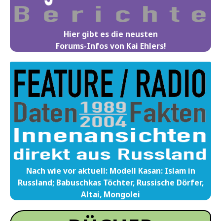
Hier gibt es die neusten
Forums-Infos von Kai Ehlers!
Nach wie vor aktuell: Modell Kasan: Islam in
Russland; Babuschkas Töchter, Russische Dörfer,
Altai, Mongolei