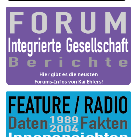
Hier gibt es die neusten
Forums-Infos von Kai Ehlers!