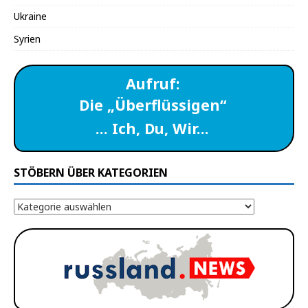
Ukraine
Syrien
Aufruf:
Die „Überflüssigen“
… Ich, Du, Wir…
STÖBERN ÜBER KATEGORIEN