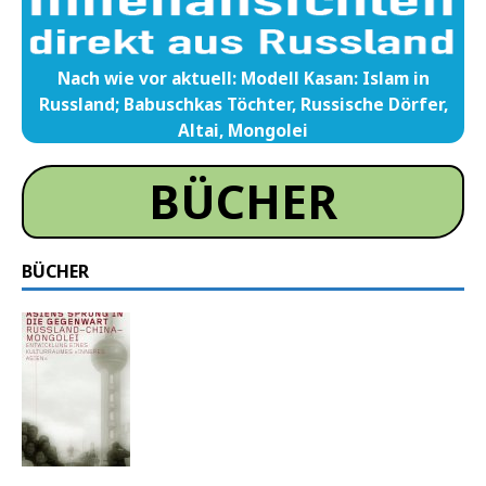
Nach wie vor aktuell: Modell Kasan: Islam in
Russland; Babuschkas Töchter, Russische Dörfer,
Altai, Mongolei
BÜCHER
BÜCHER