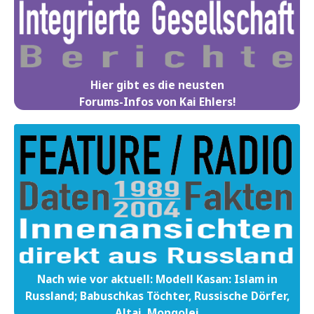
Hier gibt es die neusten
Forums-Infos von Kai Ehlers!
Nach wie vor aktuell: Modell Kasan: Islam in
Russland; Babuschkas Töchter, Russische Dörfer,
Altai, Mongolei