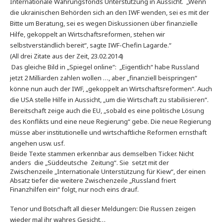
Internationale Währungsfonds Unterstützung in Aussicht. „Wenn
die ukrainischen Behörden sich an den IWF wenden, sei es mit der
Bitte um Beratung, sei es wegen Diskussionen über finanzielle
Hilfe, gekoppelt an Wirtschaftsreformen, stehen wir
selbstverständlich bereit“, sagte IWF-Chefin Lagarde.“
(All drei Zitate aus der Zeit, 23.02.2014)
Das gleiche Bild in „Spiegel online“: „Eigentlich“ habe Russland
jetzt 2 Milliarden zahlen wollen …, aber „finanziell beispringen“
könne nun auch der IWF, „gekoppelt an Wirtschaftsreformen“. Auch
die USA stelle Hilfe in Aussicht, „um die Wirtschaft zu stabilisieren“.
Bereitschaft zeige auch die EU, „sobald es eine politische Lösung
des Konflikts und eine neue Regierung“ gebe. Die neue Regierung
müsse aber institutionelle und wirtschaftliche Reformen ernsthaft
angehen usw. usf.
Beide Texte stammen erkennbar aus demselben Ticker. Nicht
anders die „Süddeutsche Zeitung“. Sie setzt mit der
Zwischenzeile „Internationale Unterstützung für Kiew“, der einen
Absatz tiefer die weitere Zwischenzeile „Russland friert
Finanzhilfen ein“ folgt, nur noch eins drauf.
Tenor und Botschaft all dieser Meldungen: Die Russen zeigen
wieder mal ihr wahres Gesicht…