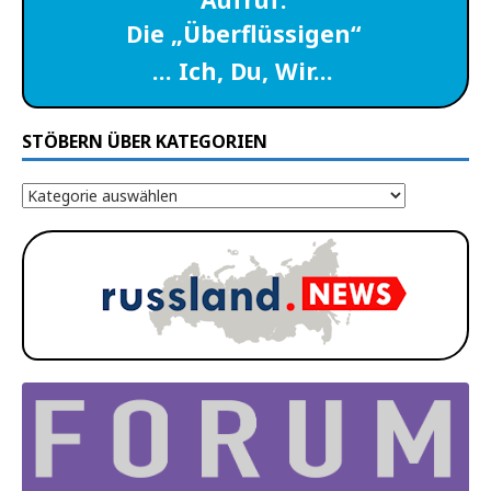
Die „Überflüssigen“
… Ich, Du, Wir…
STÖBERN ÜBER KATEGORIEN