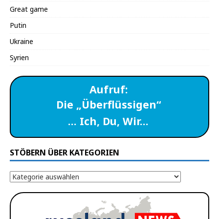
Great game
Putin
Ukraine
Syrien
Aufruf:
Die „Überflüssigen“
… Ich, Du, Wir…
STÖBERN ÜBER KATEGORIEN