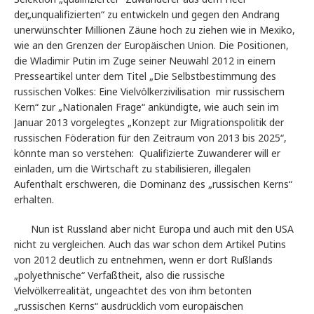
der„unqualifizierten“ zu entwickeln und gegen den Andrang
unerwünschter Millionen Zäune hoch zu ziehen wie in Mexiko,
wie an den Grenzen der Europäischen Union. Die Positionen,
die Wladimir Putin im Zuge seiner Neuwahl 2012 in einem
Presseartikel unter dem Titel „Die Selbstbestimmung des
russischen Volkes: Eine Vielvölkerzivilisation
mir russischem
Kern“ zur „Nationalen Frage“ ankündigte, wie auch sein im
Januar 2013 vorgelegtes „Konzept zur Migrationspolitik der
russischen Föderation für den Zeitraum von 2013 bis 2025“,
könnte man so verstehen:
Qualifizierte Zuwanderer will er
einladen, um die Wirtschaft zu stabilisieren, illegalen
Aufenthalt erschweren, die Dominanz des „russischen Kerns“
erhalten.
Nun ist Russland aber nicht Europa und auch mit den USA
nicht zu vergleichen. Auch das war schon dem Artikel Putins
von 2012 deutlich zu entnehmen, wenn er dort Rußlands
„polyethnische“ Verfaßtheit, also die russische
Vielvölkerrealität, ungeachtet des von ihm betonten
„russischen Kerns“ ausdrücklich vom europäischen