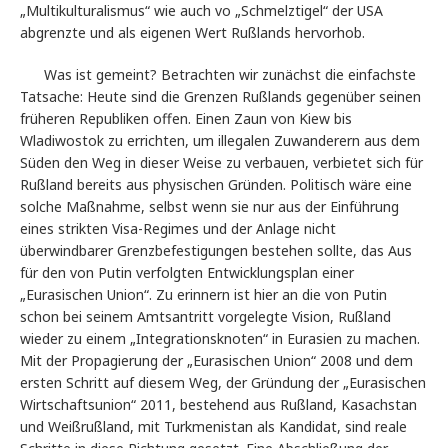
„Multikulturalismus“ wie auch vo „Schmelztigel“ der USA
abgrenzte und als eigenen Wert Rußlands hervorhob.
Was ist gemeint? Betrachten wir zunächst die einfachste
Tatsache: Heute sind die Grenzen Rußlands gegenüber seinen
früheren Republiken offen. Einen Zaun von Kiew bis
Wladiwostok zu errichten, um illegalen Zuwanderern aus dem
Süden den Weg in dieser Weise zu verbauen, verbietet sich für
Rußland bereits aus physischen Gründen. Politisch wäre eine
solche Maßnahme, selbst wenn sie nur aus der Einführung
eines strikten Visa-Regimes und der Anlage nicht
überwindbarer Grenzbefestigungen bestehen sollte, das Aus
für den von Putin verfolgten Entwicklungsplan einer
„Eurasischen Union“. Zu erinnern ist hier an die von Putin
schon bei seinem Amtsantritt vorgelegte Vision, Rußland
wieder zu einem „Integrationsknoten“ in Eurasien zu machen.
Mit der Propagierung der „Eurasischen Union“ 2008 und dem
ersten Schritt auf diesem Weg, der Gründung der „Eurasischen
Wirtschaftsunion“ 2011, bestehend aus Rußland, Kasachstan
und Weißrußland, mit Turkmenistan als Kandidat, sind reale