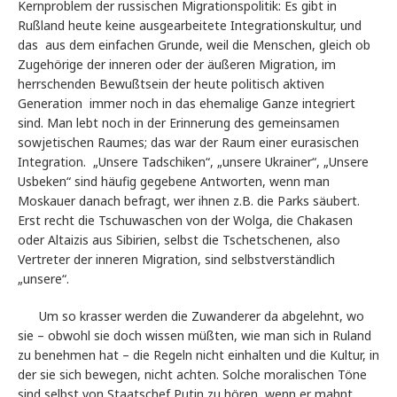
Kernproblem der russischen Migrationspolitik: Es gibt in
Rußland heute keine ausgearbeitete Integrationskultur, und
das
aus dem einfachen Grunde, weil die Menschen, gleich ob
Zugehörige der inneren oder der äußeren Migration, im
herrschenden Bewußtsein der heute politisch aktiven
Generation
immer noch in das ehemalige Ganze integriert
sind. Man lebt noch in der Erinnerung des gemeinsamen
sowjetischen Raumes; das war der Raum einer eurasischen
Integration.
„Unsere Tadschiken“, „unsere Ukrainer“, „Unsere
Usbeken“ sind häufig gegebene Antworten, wenn man
Moskauer danach befragt, wer ihnen z.B. die Parks säubert.
Erst recht die Tschuwaschen von der Wolga, die Chakasen
oder Altaizis aus Sibirien, selbst die Tschetschenen, also
Vertreter der inneren Migration, sind selbstverständlich
„unsere“.
Um so krasser werden die Zuwanderer da abgelehnt, wo
sie – obwohl sie doch wissen müßten, wie man sich in Ruland
zu benehmen hat – die Regeln nicht einhalten und die Kultur, in
der sie sich bewegen, nicht achten. Solche moralischen Töne
sind selbst von Staatschef Putin zu hören, wenn er mahnt,