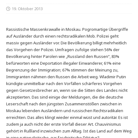
19. Oktober 2013
Rassistische Massenkrawalle in Moskau. Pogromartige Übergriffe
auf Ausländer durch einen rechtsradikalen Mob. Polizei geht
massiv gegen Ausländer vor. Die Bevölkerung billigt mehrheitlich
das Vorgehen der Polizei. Umfragen zufolge stehen 56% der
Bevölkerung hinter Parolen wie „Russland den Russen“, 83%
befürworten eine Deportation illegaler Einwanderer, 61% eine
Begrenzung der Immigration; 67% stimmen der Meinung zu,
Immigranten nähmen den Russen die Arbeit weg. Wladimir Putin
kündigte unmittelbar nach den Vorfällen schärferes Vorgehen
gegen Gesetzesbrecher an, wenn sie die Sitten des Landes nicht
akzeptierten. Das sind einige der Meldungen, die die deutsche
Leserschaft nach den jüngsten Zusammenstößen zwischen in
Moskau lebenden Ausländern und russischen Rechtsradikalen
erreichten. Das alles klingt wieder einmal wüst und autoritär. Es ist
zudem ja auch nicht der erste Vorfall dieser Art. Chauvinismus
gehört in Rußland inzwischen zum Alltag. Ist das Land auf dem Weg
in eine nationalistische, gar faschistische Diktatur?