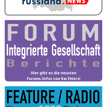
Hier gibt es die neusten
Forums-Infos von Kai Ehlers!