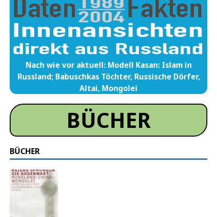
Nach wie vor aktuell: Modell Kasan: Islam in
Russland; Babuschkas Töchter, Russische Dörfer,
Altai, Mongolei
BÜCHER
BÜCHER