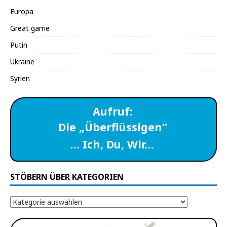
Europa
Great game
Putin
Ukraine
Syrien
Aufruf:
Die „Überflüssigen“
… Ich, Du, Wir…
STÖBERN ÜBER KATEGORIEN