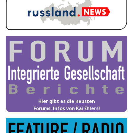
Hier gibt es die neusten
Forums-Infos von Kai Ehlers!