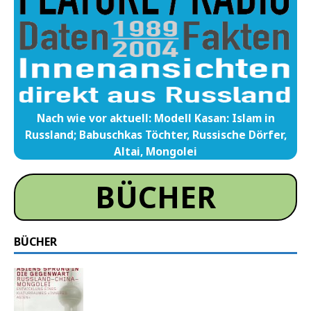
Nach wie vor aktuell: Modell Kasan: Islam in
Russland; Babuschkas Töchter, Russische Dörfer,
Altai, Mongolei
BÜCHER
BÜCHER