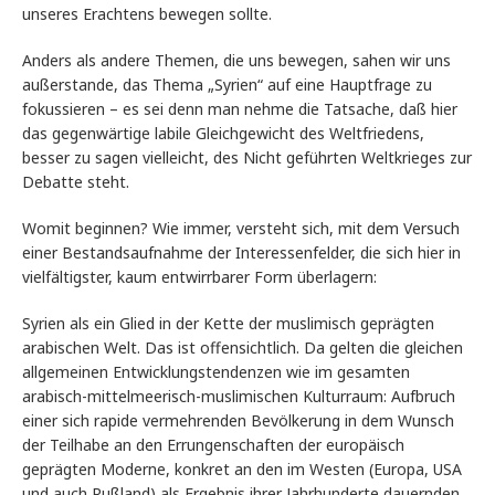
unseres Erachtens bewegen sollte.
Anders als andere Themen, die uns bewegen, sahen wir uns
außerstande, das Thema „Syrien“ auf eine Hauptfrage zu
fokussieren – es sei denn man nehme die Tatsache, daß hier
das gegenwärtige labile Gleichgewicht des Weltfriedens,
besser zu sagen vielleicht, des Nicht geführten Weltkrieges zur
Debatte steht.
Womit beginnen? Wie immer, versteht sich, mit dem Versuch
einer Bestandsaufnahme der Interessenfelder, die sich hier in
vielfältigster, kaum entwirrbarer Form überlagern:
Syrien als ein Glied in der Kette der muslimisch geprägten
arabischen Welt. Das ist offensichtlich. Da gelten die gleichen
allgemeinen Entwicklungstendenzen wie im gesamten
arabisch-mittelmeerisch-muslimischen Kulturraum: Aufbruch
einer sich rapide vermehrenden Bevölkerung in dem Wunsch
der Teilhabe an den Errungenschaften der europäisch
geprägten Moderne, konkret an den im Westen (Europa, USA
und auch Rußland) als Ergebnis ihrer Jahrhunderte dauernden