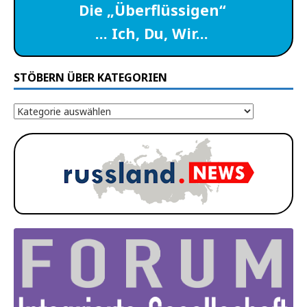
Die „Überflüssigen“
… Ich, Du, Wir…
STÖBERN ÜBER KATEGORIEN