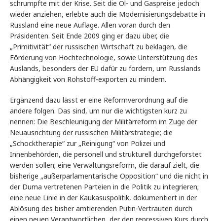
schrumpfte mit der Krise. Seit die Öl- und Gaspreise jedoch
wieder anziehen, erlebte auch die Modernisierungsdebatte in
Russland eine neue Auflage. Allen voran durch den
Präsidenten. Seit Ende 2009 ging er dazu über, die
„Primitivität“ der russischen Wirtschaft zu beklagen, die
Förderung von Hochtechnologie, sowie Unterstützung des
Auslands, besonders der EU dafür zu fordern, um Russlands
Abhängigkeit von Rohstoff-exporten zu mindern.
Ergänzend dazu lässt er eine Reformverordnung auf die
andere folgen. Das sind, um nur die wichtigsten kurz zu
nennen: Die Beschleunigung der Militärreform im Zuge der
Neuausrichtung der russischen Militärstrategie; die
„Schocktherapie“ zur „Reinigung“ von Polizei und
Innenbehörden, die personell und strukturell durchgeforstet
werden sollen; eine Verwaltungsreform, die darauf zielt, die
bisherige „außerparlamentarische Opposition“ und die nicht in
der Duma vertretenen Parteien in die Politik zu integrieren;
eine neue Linie in der Kaukasuspolitik, dokumentiert in der
Ablösung des bisher amtierenden Putin-Vertrauten durch
einen neuen Verantwortlichen, der den repressiven Kurs durch