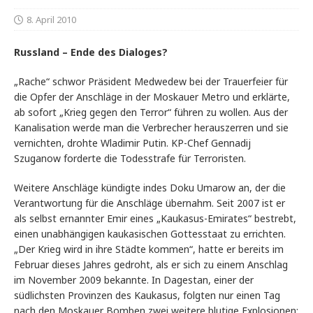
8. April 2010
Russland – Ende des Dialoges?
„Rache“ schwor Präsident Medwedew bei der Trauerfeier für
die Opfer der Anschläge in der Moskauer Metro und erklärte,
ab sofort „Krieg gegen den Terror“ führen zu wollen. Aus der
Kanalisation werde man die Verbrecher herauszerren und sie
vernichten, drohte Wladimir Putin. KP-Chef Gennadij
Szuganow forderte die Todesstrafe für Terroristen.
Weitere Anschläge kündigte indes Doku Umarow an, der die
Verantwortung für die Anschläge übernahm. Seit 2007 ist er
als selbst ernannter Emir eines „Kaukasus-Emirates“ bestrebt,
einen unabhängigen kaukasischen Gottesstaat zu errichten.
„Der Krieg wird in ihre Städte kommen“, hatte er bereits im
Februar dieses Jahres gedroht, als er sich zu einem Anschlag
im November 2009 bekannte. In Dagestan, einer der
südlichsten Provinzen des Kaukasus, folgten nur einen Tag
nach den Moskauer Bomben zwei weitere blutige Explosionen;