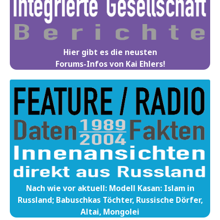
Hier gibt es die neusten
Forums-Infos von Kai Ehlers!
Nach wie vor aktuell: Modell Kasan: Islam in
Russland; Babuschkas Töchter, Russische Dörfer,
Altai, Mongolei