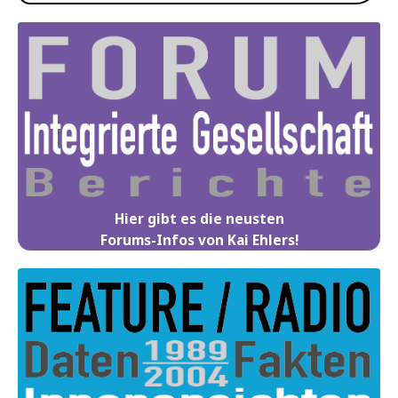
Hier gibt es die neusten
Forums-Infos von Kai Ehlers!