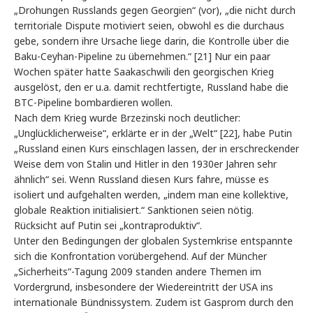
„Drohungen Russlands gegen Georgien“ (vor), „die nicht durch
territoriale Dispute motiviert seien, obwohl es die durchaus
gebe, sondern ihre Ursache liege darin, die Kontrolle über die
Baku-Ceyhan-Pipeline zu übernehmen.“ [21] Nur ein paar
Wochen später hatte Saakaschwili den georgischen Krieg
ausgelöst, den er u.a. damit rechtfertigte, Russland habe die
BTC-Pipeline bombardieren wollen.
Nach dem Krieg wurde Brzezinski noch deutlicher:
„Unglücklicherweise“, erklärte er in der „Welt“ [22], habe Putin
„Russland einen Kurs einschlagen lassen, der in erschreckender
Weise dem von Stalin und Hitler in den 1930er Jahren sehr
ähnlich“ sei. Wenn Russland diesen Kurs fahre, müsse es
isoliert und aufgehalten werden, „indem man eine kollektive,
globale Reaktion initialisiert.“ Sanktionen seien nötig.
Rücksicht auf Putin sei „kontraproduktiv“.
Unter den Bedingungen der globalen Systemkrise entspannte
sich die Konfrontation vorübergehend. Auf der Müncher
„Sicherheits“-Tagung 2009 standen andere Themen im
Vordergrund, insbesondere der Wiedereintritt der USA ins
internationale Bündnissystem. Zudem ist Gasprom durch den