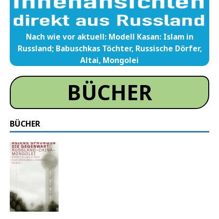
Nach wie vor aktuell: Modell Kasan: Islam in
Russland; Babuschkas Töchter, Russische Dörfer,
Altai, Mongolei
BÜCHER
BÜCHER