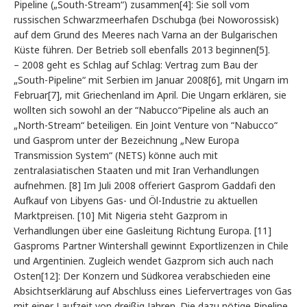
Pipeline („South-Stream“) zusammen[4]: Sie soll vom
russischen Schwarzmeerhafen Dschubga (bei Noworossisk)
auf dem Grund des Meeres nach Varna an der Bulgarischen
Küste führen. Der Betrieb soll ebenfalls 2013 beginnen[5].
– 2008 geht es Schlag auf Schlag: Vertrag zum Bau der
„South-Pipeline“ mit Serbien im Januar 2008[6], mit Ungarn im
Februar[7], mit Griechenland im April. Die Ungarn erklären, sie
wollten sich sowohl an der “Nabucco“Pipeline als auch an
„North-Stream“ beteiligen. Ein Joint Venture von “Nabucco“
und Gasprom unter der Bezeichnung „New Europa
Transmission System“ (NETS) könne auch mit
zentralasiatischen Staaten und mit Iran Verhandlungen
aufnehmen. [8] Im Juli 2008 offeriert Gasprom Gaddafi den
Aufkauf von Libyens Gas- und Öl-Industrie zu aktuellen
Marktpreisen. [10] Mit Nigeria steht Gazprom in
Verhandlungen über eine Gasleitung Richtung Europa. [11]
Gasproms Partner Wintershall gewinnt Exportlizenzen in Chile
und Argentinien. Zugleich wendet Gazprom sich auch nach
Osten[12]: Der Konzern und Südkorea verabschieden eine
Absichtserklärung auf Abschluss eines Liefervertrages von Gas
mit einer Laufzeit von dreißig Jahren. Die dazu nötige Pipeline