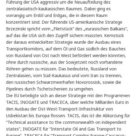
Führung der USA aggressiv um die Neuaufteilung des
zentralasiatisch-kaukasischen Raumes. Dabei ging es
vorrangig um Erdöl und Erdgas, die in diesem Raum
konzentriert sind. Der führende US-amerikanische Stratege
Brzezinski spricht vom „Filetstück“ des „eurasischen Balkans“,
auf das die USA sich den Zugriff sichern müssten. Kernstück
der daraus entwickelten Strategie wurde der Ausbau eines
Transportkorridors, auf dem Öl und Gas südlich des Bauches
von Russland von Ost nach West befördert werden könnten,
ohne durch russische, aus der Sowjetzeit noch vorhandene
Röhren gehen zu müssen. Das bedeutete, Russland von
Zentralasien, vom Süd-Kaukasus und vom Iran zu trennen,
den russischen Schwarzmeerhafen Novorossisk, sowie die
Pipelines durch Tschetschenien zu umgehen.
Die EU beteiligte sich an dieser Strategie mit den Programmen
TACIS, INOGATE und TRACECA, über welche Milliarden Euro in
den Ausbau der Ost-West-Transport-Infrastruktur von
Usbekistan bis Europa flossen. TACIS, das ist die Abkürzung für
“Technical assistance to the commonwealth on independent
states”, INOGATE für “Interstate Oil and Gas Transport to
Europe”, TRACECA für “Transport Corridor Europe-Caucasus-