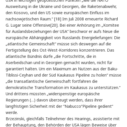
USA in wichtigen geopolitischen Punkten „wie die NATO
Ausweitung in die Ukraine und Georgien, die Raketenabwehr,
den Kosovo, und den US sowie europäischen Einfluss im
nachsowjetischen Raum.“ [18] Im Juli 2008 erneuerte Richard
G. Lugar seine Offensive[20]. Bei einer Anhörung im „Komitee
für Auslandsbeziehungen der USA“ beschwor er aufs Neue die
europäische Abhängigkeit von Russlands Energieliefungen: Die
„atlantische Gemeinschaft“ müsse sich deswegen auf die
Fertigstellung des Ost-West-Korridores konzentrieren. Das
atlantische Bündnis dürfe „die Fortschritte, die in
Aserbeidschan und in Georgien gemacht wurden, nicht für
garantiert halten. Um ein Maximum an Nutzen aus der Baku-
Tiblissi-Ceyhan und der Süd Kaukasus Pipeline zu holen“ müsse
„die transatlantische Gemeinschaft fortfahren die
demokratische Transformation im Kaukasus zu unterstützen.“
Und drittens müssten „widerspenstige europäische
Regierungen (…) davon überzeugt werden, dass ihrer
langfristigen Sicherheit mit der “Nabucco“Pipeline gedient“
werde.
Brzezinski, gleichfalls Teilnehmer des Hearings, assistierte mit
der Behauptung, den Behörden der USA lägen Beweise über