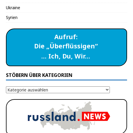
Ukraine
Syrien
Aufruf:
Die „Überflüssigen“
… Ich, Du, Wir…
STÖBERN ÜBER KATEGORIEN