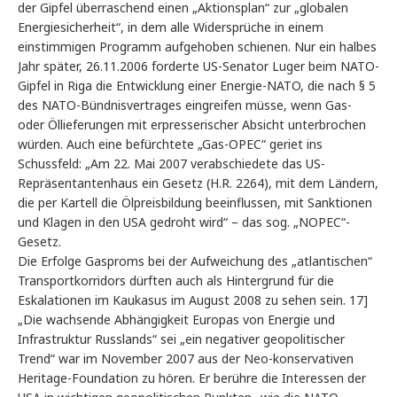
der Gipfel überraschend einen „Aktionsplan“ zur „globalen
Energiesicherheit“, in dem alle Widersprüche in einem
einstimmigen Programm aufgehoben schienen. Nur ein halbes
Jahr später, 26.11.2006 forderte US-Senator Luger beim NATO-
Gipfel in Riga die Entwicklung einer Energie-NATO, die nach § 5
des NATO-Bündnisvertrages eingreifen müsse, wenn Gas-
oder Öllieferungen mit erpresserischer Absicht unterbrochen
würden. Auch eine befürchtete „Gas-OPEC“ geriet ins
Schussfeld: „Am 22. Mai 2007 verabschiedete das US-
Repräsentantenhaus ein Gesetz (H.R. 2264), mit dem Ländern,
die per Kartell die Ölpreisbildung beeinflussen, mit Sanktionen
und Klagen in den USA gedroht wird“ – das sog. „NOPEC“-
Gesetz.
Die Erfolge Gasproms bei der Aufweichung des „atlantischen“
Transportkorridors dürften auch als Hintergrund für die
Eskalationen im Kaukasus im August 2008 zu sehen sein. 17]
„Die wachsende Abhängigkeit Europas von Energie und
Infrastruktur Russlands“ sei „ein negativer geopolitischer
Trend“ war im November 2007 aus der Neo-konservativen
Heritage-Foundation zu hören. Er berühre die Interessen der