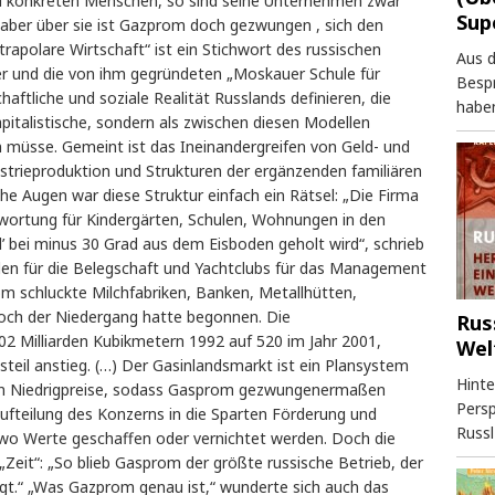
u konkreten Menschen, so sind seine Unternehmen zwar
Sup
t, aber über sie ist Gazprom doch gezwungen , sich den
rapolare Wirtschaft“ ist ein Stichwort des russischen
Aus 
 und die von ihm gegründeten „Moskauer Schule für
Besp
haftliche und soziale Realität Russlands definieren, die
haben
kapitalistische, sondern als zwischen diesen Modellen
n müsse. Gemeint ist das Ineinandergreifen von Geld- und
strieproduktion und Strukturen der ergänzenden familiären
che Augen war diese Struktur einfach ein Rätsel: „Die Firma
twortung für Kindergärten, Schulen, Wohnungen in den
 bei minus 30 Grad aus dem Eisboden geholt wird“, schrieb
iaden für die Belegschaft und Yachtclubs für das Management
 schluckte Milchfabriken, Banken, Metallhütten,
och der Niedergang hatte begonnen. Die
Rus
 Milliarden Kubikmetern 1992 auf 520 im Jahr 2001,
Wel
teil anstieg. (…) Der Gasinlandsmarkt ist ein Plansystem
Hinte
ben Niedrigpreise, sodass Gasprom gezwungenermaßen
Persp
Aufteilung des Konzerns in die Sparten Förderung und
Russl
 wo Werte geschaffen oder vernichtet werden. Doch die
r „Zeit“: „So blieb Gasprom der größte russische Betrieb, der
iegt.“ „Was Gazprom genau ist,“ wunderte sich auch das