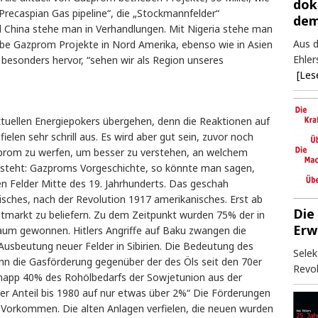
dok
„Precaspian Gas pipeline“, die „Stockmannfelder“
dem
und China stehe man in Verhandlungen. Mit Nigeria stehe man
Aus d
abe Gazprom Projekte in Nord Amerika, ebenso wie in Asien
Ehler
 besonders hervor, “sehen wir als Region unseres
[Les
aktuellen Energiepokers übergehen, denn die Reaktionen auf
len sehr schrill aus. Es wird aber gut sein, zuvor noch
azprom zu werfen, um besser zu verstehen, an welchem
 steht: Gazproms Vorgeschichte, so könnte man sagen,
en Felder Mitte des 19. Jahrhunderts. Das geschah
itisches, nach der Revolution 1917 amerikanisches. Erst ab
Die
tmarkt zu beliefern. Zu dem Zeitpunkt wurden 75% der in
Erw
aum gewonnen. Hitlers Angriffe auf Baku zwangen die
Ausbeutung neuer Felder in Sibirien. Die Bedeutung des
Selek
n die Gasförderung gegenüber der des Öls seit den 70er
Revol
napp 40% des Rohölbedarfs der Sowjetunion aus der
ser Anteil bis 1980 auf nur etwas über 2%“ Die Förderungen
en Vorkommen. Die alten Anlagen verfielen, die neuen wurden