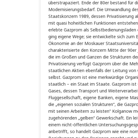
überstrapaziert. Ende der 80er bestand für 
Modernisierungsbedarf. Die Umwandlung des
Staatskonzern 1989, dessen Privatisierung a
mit quasi hoheitlichen Funktionen entstehen
erlebte Gazprom als Selbstbedienungsladen e
ging eigene Wege; sie entwickelte sich zum E
Ökonomie an der Moskauer Staatsuniversität
charakterisierte den Konzern Mitte der 90er J
die im Großen und Ganzen die Strukturen der
Privatisierung verfügt Gazprom über die Mehr
staatlichen Aktien ebenfalls der Leitung von
selbst. Gazprom ist eine merkwürdige Organis
staatlich – ein Staat im Staate. Gazprom ist
Gases, dessen Transport und Weiterverarbeit
Fluggesellschaft, eigene Banken, eigene Mas
die „eigenen sozialen Strukturen“, die Gazp
mit seinen Arbeitern zu leisten“ Kolganow 
zugehörenden „gelben“ Gewerkschaft. Ein lei
einem nicht-öffentlichen Untersuchungsgespr
anbetrifft, so handelt Gazprom wie eine no