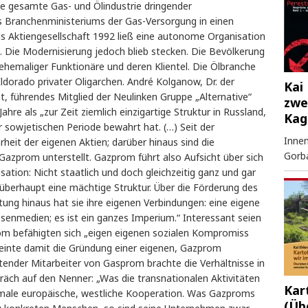
die gesamte Gas- und Ölindustrie dringender
 Branchenministeriums der Gas-Versorgung in einen
ls Aktiengesellschaft 1992 ließ eine autonome Organisation
. Die Modernisierung jedoch blieb stecken. Die Bevölkerung
hemaliger Funktionäre und deren Klientel. Die Ölbranche
ldorado privater Oligarchen. André Kolganow, Dr. der
Kai 
, führendes Mitglied der Neulinken Gruppe „Alternative“
zwe
ahre als „zur Zeit ziemlich einzigartige Struktur in Russland,
Kag
 sowjetischen Periode bewahrt hat. (…) Seit der
Innen
heit der eigenen Aktien; darüber hinaus sind die
Gorb
 Gazprom unterstellt. Gazprom führt also Aufsicht über sich
ation: Nicht staatlich und doch gleichzeitig ganz und gar
 überhaupt eine mächtige Struktur. Über die Förderung des
ung hinaus hat sie ihre eigenen Verbindungen: eine eigene
senmedien; es ist ein ganzes Imperium.“ Interessant seien
rom befähigten sich „eigen eigenen sozialen Kompromiss
meinte damit die Gründung einer eigenen, Gazprom
tender Mitarbeiter von Gasprom brachte die Verhältnisse in
äch auf den Nenner: „Was die transnationalen Aktivitäten
Kar
rmale europäische, westliche Kooperation. Was Gazproms
(Üb