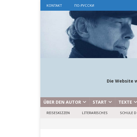
KONTAKT
ПО-РУССКИ
Die Website w
ÜBER DEN AUTOR
START
TEXTE
REISESKIZZEN
LITERARISCHES
SCHULE D