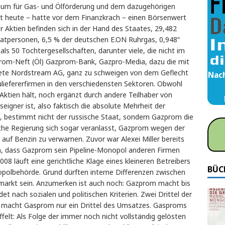
ium für Gas- und Ölförderung und dem dazugehörigen
hat heute – hatte vor dem Finanzkrach – einen Börsenwert
r Aktien befinden sich in der Hand des Staates, 29,482
vatpersonen, 6,5 % der deutschen E.ON Ruhrgas, 0,948“
s 50 Tochtergesellschaften, darunter viele, die nicht im
prom-Neft (Öl) Gazprom-Bank, Gazpro-Media, dazu die mit
ete Nordstream AG, ganz zu schweigen von dem Geflecht
Nach
uliefererfirmen in den verschiedensten Sektoren. Obwohl
ktien hält, noch ergänzt durch andere Teilhaber von
eigner ist, also faktisch die absolute Mehrheit der
 bestimmt nicht der russische Staat, sondern Gazprom die
sche Regierung sich sogar veranlasst, Gazprom wegen der
auf Benzin zu verwarnen. Zuvor war Alexei Miller bereits
n, dass Gazprom sein Pipeline-Monopol anderen Firmen
008 läuft eine gerichtliche Klage eines kleineren Betreibers
BÜC
polbehörde. Grund dürften interne Differenzen zwischen
arkt sein. Anzumerken ist auch noch: Gazprom macht bis
et nach sozialen und politischen Kriterien. Zwei Drittel der
en macht Gasprom nur ein Drittel des Umsatzes. Gasproms
ffelt: Als Folge der immer noch nicht vollständig gelösten