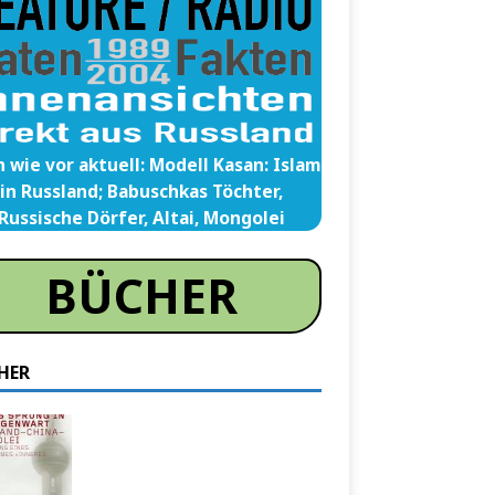
 wie vor aktuell: Modell Kasan: Islam
in Russland; Babuschkas Töchter,
Russische Dörfer, Altai, Mongolei
BÜCHER
HER