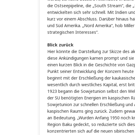
die Ostseepipeline, die „South Stream“, die 
entwickelten sich sehr schnell. Mit Indien 
kurz vor einem Abschluss. Darüber hinaus h
und Süd Amerika. „Nord Amerika“, hob Miller
strategischen Interesses“.
Blick zurück
Hier könnte die Darstellung zur Skizze des 
diese Ankündigungen kamen prompt und sie fie
einen kurzen Blick in die Geschichte von G
Punkt seiner Entwicklung der Konzern heute
beginnt mit der Erschließung der kaukasisch
wesentlich durch westliches Kapital, erst br
1923 begann die Sowjetunion selbst den Wel
der SU benötigten Energien im kaspischen R
Sowjetunion zur schnellen Erschließung und 
kaspischen Raums ging zurück. Zudem gewan
an Bedeutung. „Wurden Anfang 1950 noch k
Region Baku gedeckt, so reduzierte sich die
konzentrierten sich auf die neuen sibirisch