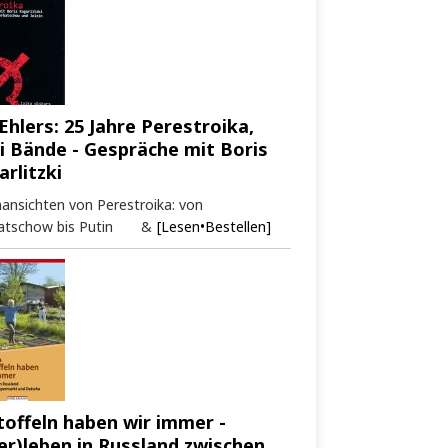
Ehlers: 25 Jahre Perestroika,
i Bände - Gespräche mit Boris
arlitzki
ansichten von Perestroika: von
atschow bis Putin &
[Lesen•Bestellen]
toffeln haben wir immer -
er)leben in Russland zwischen