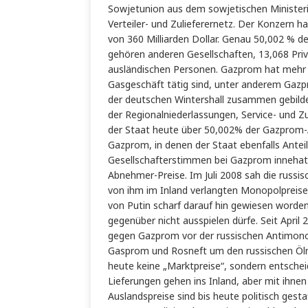
Sowjetunion aus dem sowjetischen Minister
Verteiler- und Zulieferernetz. Der Konzern 
von 360 Milliarden Dollar. Genau 50,002 % de
gehören anderen Gesellschaften, 13,068 Pri
ausländischen Personen. Gazprom hat mehr al
Gasgeschäft tätig sind, unter anderem Gaz
der deutschen Wintershall zusammen gebild
der Regionalniederlassungen, Service- und Z
der Staat heute über 50,002% der Gazprom-A
Gazprom, in denen der Staat ebenfalls Anteils
Gesellschafterstimmen bei Gazprom innehat,
Abnehmer-Preise. Im Juli 2008 sah die russi
von ihm im Inland verlangten Monopolpreise 
von Putin scharf darauf hin gewiesen worde
gegenüber nicht ausspielen dürfe. Seit April 2
gegen Gazprom vor der russischen Antimono
Gasprom und Rosneft um den russischen Ölm
heute keine „Marktpreise“, sondern entscheid
Lieferungen gehen ins Inland, aber mit ihn
Auslandspreise sind bis heute politisch gesta