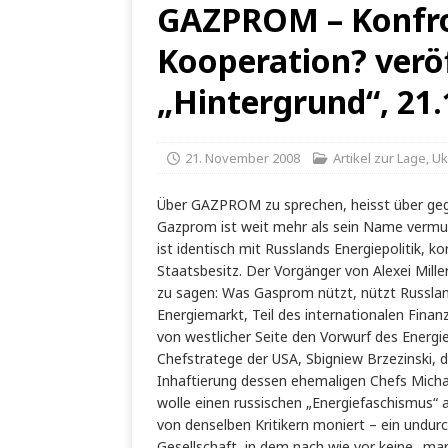
GAZPROM – Konfro
Kooperation? veröf
„Hintergrund“, 21.
21. November 2008
Artikel zur Lage
,
Uk
Über GAZPROM zu sprechen, heisst über gege
Gazprom ist weit mehr als sein Name vermut
ist identisch mit Russlands Energiepolitik, 
Staatsbesitz. Der Vorgänger von Alexei Mil
zu sagen: Was Gasprom nützt, nützt Russlan
Energiemarkt, Teil des internationalen Fina
von westlicher Seite den Vorwurf des Energie
Chefstratege der USA, Sbigniew Brzezinski,
Inhaftierung dessen ehemaligen Chefs Micha
wolle einen russischen „Energiefaschismus“ 
von denselben Kritikern moniert – ein und
Gesellschaft, in dem nach wie vor keine „mark