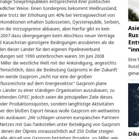
malige Sowjetrepubliken entsprechend ihrer politischen
iedlicher Weise. Einen Sonderpreis bekommt Weißrussland;
raine trotz der Erhöhung um 40% bei Vertragswechsel von
konditionen erhalten Südossetien, Djesterepublik, Serbien,
Asi
om die Vorzugspreise abbauen, aber hierfür gibt es kein
Rus
it 2007 dazu übergegangen beim Abschluss neuer Verträge
Ent
d Kasachstan günstigere Bedingungen anzubieten als die
"in
len dieser Länder für den eigenen Pipelineverbund
dungen seit 1990 unterbrochen waren. Im Juni 2008
Eine 
Miller die westliche Welt mit der Ankündigung, angesichts
Russl
fensichtlich, dass die Bedeutung Gazproms in der Zukunft
genau
n werde Gazprom „nicht nur eine der großen
influssreichste auf dem Energiesektor.“ Gazprom plane
 Länder zu einer ständigen Organisation auszubauen, zu
henden OPEC jedoch seien die prinzipiellen Ziele dieses
ender Produktionsquoten, sondern langfristige Aktivitäten
 Über den bloßen Export hinaus wolle Gazprom ein weltweites
 hin ausbauen: „Wir schlagen unseren europäischen Partnern
n Netzes mit Gas-Tankstellen unter Beteiligung von Gazprom
in denen der Ölpreis voraussichtlich auf 250 Dollar steigen
Dik
. Alle aktuell von Gazprom betrieben Projekte, so Miller, wie