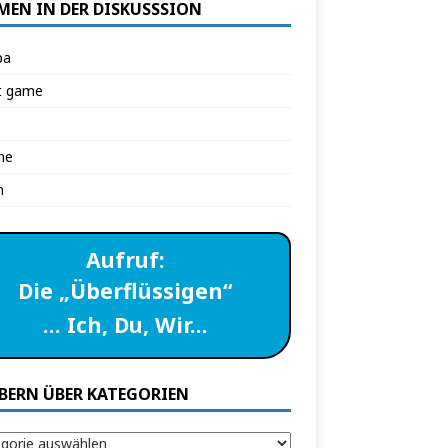
MEN IN DER DISKUSSSION
pa
t game
ne
n
Aufruf:
Die „Überflüssigen“
… Ich, Du, Wir…
BERN ÜBER KATEGORIEN