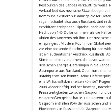
Ressourcen des Landes verkauft, teilweise
Verkauf lebt das russische Staatsbudget zu
Kommune existiert nur dank geldloser Lie
sagen, schadet also auch Russland. Und in d
exorbitant steigenden Ölpreise, nach der Kris
Nacht von 140 Dollar um mehr als die Hälfte
Aktien des Konzerns mit ihm. Der russische 
einspringen. „Mit dem Kopf in der Globalisi
vor eine passende Beschreibung für den wide
ist ein authentischer Ausdruck Russlands. Ab
Stimmen ernst zunehmen, die davor warnen,
russischen Energie-Lieferungen in die Zang
Gasimporte aus Russland. Oder muss man umg
unfähig erweisen könnte, seine Lieferverpfli
eine Wirtschaftskrise reißen könnte? Fragen
2008 wieder heftig und her bewegt , nachdem 
Preisstreitigkeiten zwischen Gasprom und d
einigermaßen gelegt hatte. Eine Antwort au
Gazprom entfallen 85% der russischen und ru
Pipelinenetz in Russland hält Gazprom das