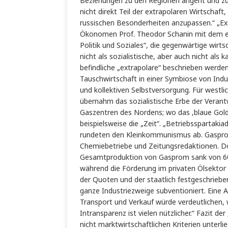
Beziehungen zu den Regionen angeht und z
nicht direkt Teil der extrapolaren Wirtschaf
russischen Besonderheiten anzupassen.“ „Ext
Ökonomen Prof. Theodor Schanin mit dem er
Politik und Soziales“, die gegenwärtige wirtsc
nicht als sozialistische, aber auch nicht als 
befindliche „extrapolare“ beschrieben werde
Tauschwirtschaft in einer Symbiose von Indu
und kollektiven Selbstversorgung. Für westli
übernahm das sozialistische Erbe der Veran
Gaszentren des Nordens; wo das ‚blaue Gold’
beispielsweise die „Zeit“. „Betriebsspartak
rundeten den Kleinkommunismus ab. Gasprom
Chemiebetriebe und Zeitungsredaktionen. D
Gesamtproduktion von Gasprom sank von 602
während die Förderung im privaten Ölsektor s
der Quoten und der staatlich festgeschrie
ganze Industriezweige subventioniert. Eine 
Transport und Verkauf würde verdeutlichen,
Intransparenz ist vielen nützlicher.“ Fazit de
nicht marktwirtschaftlichen Kriterien unterl