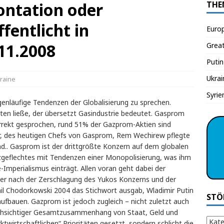
ntation oder
THE
fentlicht in
Euro
11.2008
Grea
Putin
Ukrai
raine
Syrie
nläufige Tendenzen der Globalisierung zu sprechen.
en ließe, der übersetzt Gasindustrie bedeutet. Gasprom
korrekt gesprochen, rund 51% der Gazprom-Aktien sind
ler, des heutigen Chefs von Gasprom, Rem Wechirew pflegte
d.. Gasprom ist der drittgrößte Konzern auf dem globalen
nzgeflechtes mit Tendenzen einer Monopolisierung, was ihm
-Imperialismus einträgt. Allen voran geht dabei der
 der nach der Zerschlagung des Yukos Konzerns und der
il Chodorkowski 2004 das Stichwort ausgab, Wladimir Putin
STÖ
aufbauen. Gazprom ist jedoch zugleich – nicht zuletzt auch
urchsichtiger Gesamtzusammenhang von Staat, Geld und
twirtschaftlichen“ Prioritäten gesetzt, sondern schlicht die