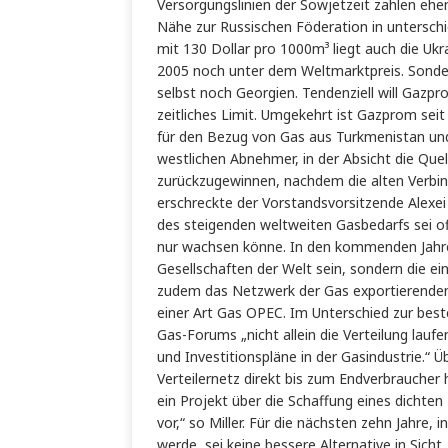
Versorgungslinien der Sowjetzeit zahlen ehe
Nähe zur Russischen Föderation in untersch
mit 130 Dollar pro 1000m³ liegt auch die Uk
2005 noch unter dem Weltmarktpreis. Sonder
selbst noch Georgien. Tendenziell will Gazpr
zeitliches Limit. Umgekehrt ist Gazprom se
für den Bezug von Gas aus Turkmenistan un
westlichen Abnehmer, in der Absicht die Quel
zurückzugewinnen, nachdem die alten Verbin
erschreckte der Vorstandsvorsitzende Alexei 
des steigenden weltweiten Gasbedarfs sei of
nur wachsen könne. In den kommenden Jahre
Gesellschaften der Welt sein, sondern die e
zudem das Netzwerk der Gas exportierenden
einer Art Gas OPEC. Im Unterschied zur beste
Gas-Forums „nicht allein die Verteilung lauf
und Investitionspläne in der Gasindustrie.“
Verteilernetz direkt bis zum Endverbraucher
ein Projekt über die Schaffung eines dichte
vor,“ so Miller. Für die nächsten zehn Jahre, 
werde, sei keine bessere Alternative in Sicht