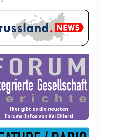
Hier gibt es die neusten
Forums-Infos von Kai Ehlers!