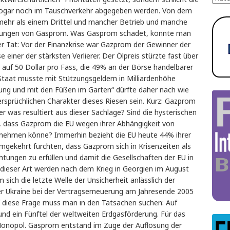
 sogar noch im Tauschverkehr abgegeben werden. Von dem
 mehr als einem Drittel und mancher Betrieb und manche
ferungen von Gasprom. Was Gasprom schadet, könnte man
er Tat: Vor der Finanzkrise war Gazprom der Gewinner der
e einer der stärksten Verlierer. Der Ölpreis stürzte fast über
 auf 50 Dollar pro Fass, die 49% an der Börse handelbarer
Staat musste mit Stützungsgeldern in Milliardenhöhe
erung und mit den Füßen im Garten“ dürfte daher nach wie
rsprüchlichen Charakter dieses Riesen sein. Kurz: Gazprom
er was resultiert aus dieser Sachlage? Sind die hysterischen
 dass Gazprom die EU wegen ihrer Abhängigkeit von
e nehmen könne? Immerhin bezieht die EU heute 44% ihrer
ekehrt fürchten, dass Gazprom sich in Krisenzeiten als
chtungen zu erfüllen und damit die Gesellschaften der EU in
 dieser Art werden nach dem Krieg in Georgien im August
sich die letzte Welle der Unsicherheit anlässlich der
er Ukraine bei der Vertragserneuerung am Jahresende 2005
f diese Frage muss man in den Tatsachen suchen: Auf
nd ein Fünftel der weltweiten Erdgasförderung. Für das
 Monopol. Gasprom entstand im Zuge der Auflösung der