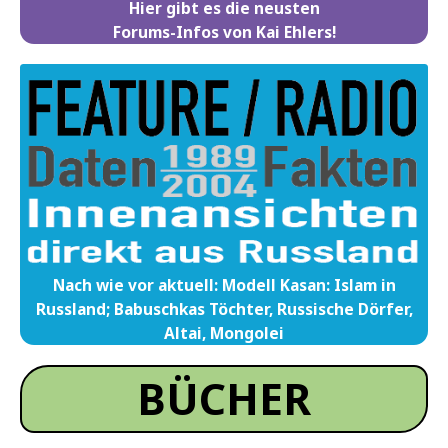
Hier gibt es die neusten
Forums-Infos von Kai Ehlers!
Nach wie vor aktuell: Modell Kasan: Islam in
Russland; Babuschkas Töchter, Russische Dörfer,
Altai, Mongolei
BÜCHER