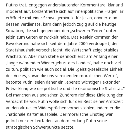
Putins trat, entgegen anderslautender Kommentare, klar und
moderat auf, konzentrierte sich auf innenpolitische Fragen. Er
eröffnete mit einer Schweigeminute für Jelzin, erinnerte an
dessen Verdienste, kam dann jedoch zügig auf die heutige
Situation, die sich gegenüber den „schweren Zeiten“ unter
Jelzin zum Guten entwickelt habe. Das Realeinkommen der
Bevölkerung habe sich seit dem Jahre 2000 verdoppelt, der
Staatshaushalt versechsfacht, die Wirtschaft zeige stabiles
Wachstum. Aber man stehe dennoch erst am Anfang einer
„lange währenden Wiedergeburt des Landes“, habe noch viel
zu tun, politisch wie auch sozial. Die „geistig-seelische Einheit
des Volkes, sowie die uns vereinenden moralischen Werte“,
betonte Putin, seien daher ein „ebenso wichtiger Faktor der
Entwicklung wie die politische und die ökonomische Stabilität.“
Bei manchen ausländischen Zuhörern rief diese Einleitung den
Verdacht hervor, Putin wolle sich für den Rest seiner Amtszeit
an den aktuellen Widersprüchen vorbei stehlen, indem er die
„nationale Karte“ ausspiele. Der moralische Einstieg war
jedoch nur der Leitfaden, an dem entlang Putin seine
strategischen Schwerpunkte setzte.