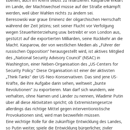
Ebenen, auch im Kreml selbst zu finanzieren. Kasparow erklärt
im Lande, der Machtwechsel müsse auf der Straße erkämpft
werden, weil über Wahlen nichts zu ändern sei.
Beresowski war graue Eminenz der oligarchischen Herrschaft
während der Zeit Jelzins; seit seiner Flucht vor Verfolgung
wegen Steuerhinterziehung usw. betreibt er von London aus,
gestützt auf die exportierten Milliarden, seine Rückkehr an die
Macht. Kasparow, der von westlichen Medien als „Führer der
russischen Opposition“ herausgestellt wird, ist aktives Mitglied
des „National Security Advisory Council“ (NSAC) in
Washington, einer Neben-Organisation des „US-Centers for
Security Policy.“ Diese Organisation ist einer der aktivsten
„Think-Tanks“ der US-Neo-Konservativen. Das sind jene US-
Kräfte, die ihre Aufgabe darin sehen, weltweit „bunte
Revolutionen“ zu exportieren. Man darf sich wundern, wie
verhalten, ohne Namen und Länder zu nennen, Wladimir Putin
über all diese Aktivitäten spricht; ob Extremistengesetze
allerdings das richtige Mittel gegen interventionistische
Provokationen sind, wird man bezweifeln müssen.
Eine wichtige Rolle für die zukünftige Entwicklung des Landes,
so Putin weiter, spiele die Entwicklung bürgerlicher, ziviler