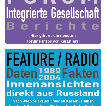
Hier gibt es die neusten
Forums-Infos von Kai Ehlers!
Nach wie vor aktuell: Modell Kasan: Islam in