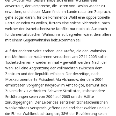
der „Mütter von Beslan“ habe sich einem Wunderheiler
anvertraut, der verspreche, die Toten von Beslan wieder zu
erwecken, und dieser Mann finde im Lande rasanten Zuspruch,
gehe sogar daran, für die kommende Wahl eine oppositionelle
Partei gründen zu wollen, füttern eine solche Sichtweise, nach
welcher der tschetschenische Konflikt nur noch als Ausbruch
fundamentalistischen Wahnsinns zu begreifen wäre, dem allein
mit einem Gegenwahnsinn beizukommen sei.
Auf der anderen Seite stehen jene Kräfte, die den Wahnsinn
mit Methode einzudämmen versuchen: am 27.11.2005 soll in
Tschetschenien – wieder einmal – gewählt werden. Nach der
Wahl soll eine Abgrenzung der Vollmachten zwischen dem
Zentrum und der Republik erfolgen. Der derzeitige, nach
Moskau orientierte Präsident Alu Alchanow, der dem 2004
ermordeten Vorgänger Kadyrow im Amt folgte, bemüht sich
Zuversicht zu verbreiten: Schwere Straftaten, insbesondere
Entführungen seien von 2004 auf 2005 um die Hälfte
zurückgegangen. Der Leiter des zentralen tschetschenischen
Wahlkomitees versprach „offene und ehrliche“ Wahlen und lud
die EU zur Wahlbeobachtung ein; 38% der Bevölkerung seien