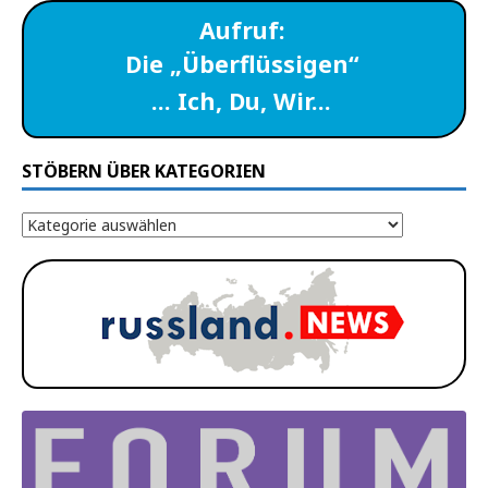
Aufruf:
Die „Überflüssigen“
… Ich, Du, Wir…
STÖBERN ÜBER KATEGORIEN