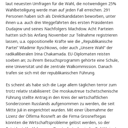
laut neuesten Umfragen für die Wahl, die notwendigen 25%
Wahlbeteiligung werde man auf jeden Fall erreichen. 291
Personen haben sich als Direktkandidaten beworben, unter
ihnen u.a. auch drei Weggefährten des ersten Präsidenten
Dudajew und seines Nachfolgers Machdow. Acht Parteien
hatten sich bis Anfang November zur Teilnahme registrieren
lassen, u.a. oppositionelle Kräfte wie die „Republikanische
Partei“ Wladimir Ryschkows, oder auch „Unsere Wahl“ der
radikalliberalen Irina Chakamada. EU-Diplomaten reisten
soeben an; zu ihrem Besuchsprogramm gehörte eine Schule,
eine Universität und die zentrale Walkommission. Danach
trafen sie sich mit der republikanischen Führung.
Es scheint als habe sich die Lage allem täglichen terror zum
trotz relativ stabilisieret: Die moskautreue tschetschenische
Führung stellte Antrag in den Kreis der wirtschaftlichen
Sonderzonen Russlands aufgenommen zu werden, die seit
Mitte Juli in eingerichtet wurden. Mit einer Übernahme der
Lizenz der Ölfirma Rosneft an die Firma Grosneftegas
könnten die Wirtschaftsprobleme gelöst werden, so der