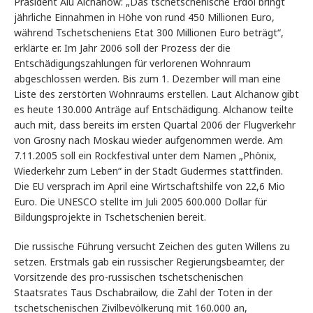
Präsident Alu Alchanow: „Das tschetschenische Erdöl bringt
jährliche Einnahmen in Höhe von rund 450 Millionen Euro,
während Tschetscheniens Etat 300 Millionen Euro beträgt“,
erklärte er. Im Jahr 2006 soll der Prozess der die
Entschädigungszahlungen für verlorenen Wohnraum
abgeschlossen werden. Bis zum 1. Dezember will man eine
Liste des zerstörten Wohnraums erstellen. Laut Alchanow gibt
es heute 130.000 Anträge auf Entschädigung. Alchanow teilte
auch mit, dass bereits im ersten Quartal 2006 der Flugverkehr
von Grosny nach Moskau wieder aufgenommen werde. Am
7.11.2005 soll ein Rockfestival unter dem Namen „Phönix,
Wiederkehr zum Leben“ in der Stadt Gudermes stattfinden.
Die EU versprach im April eine Wirtschaftshilfe von 22,6 Mio
Euro. Die UNESCO stellte im Juli 2005 600.000 Dollar für
Bildungsprojekte in Tschetschenien bereit.
Die russische Führung versucht Zeichen des guten Willens zu
setzen. Erstmals gab ein russischer Regierungsbeamter, der
Vorsitzende des pro-russischen tschetschenischen
Staatsrates Taus Dschabrailow, die Zahl der Toten in der
tschetschenischen Zivilbevölkerung mit 160.000 an,