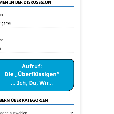
MEN IN DER DISKUSSSION
pa
t game
ne
n
Aufruf:
Die „Überflüssigen“
… Ich, Du, Wir…
BERN ÜBER KATEGORIEN