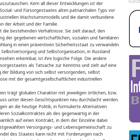
szutauschen. Kern all dieser Entwicklungen ist der
ozial- und Fürsorgestaates alten patriarchalen Typs vor
ndustriellen Wachstumsmodells und die damit verbundene
n der Arbeit und der Familie.
rt die bestehenden Verhältnisse. Sie zielt darauf, den
ng der gegebenen wirtschaftlichen, sozialen und familiären
öhlung in einen präventiven Sicherheitsstaat zu verwandeln.
r Selbstversorgung und Selbstorganisation, in Russland
nsehen erkennbar, ist ihre logische Folge. Die andere
sorgestaates als Tatsache zur Kenntnis und zielt auf eine
der Bildung von sich selbst versorgenden, selbst
e mit der gesamtgesellschaftlichen industriellen
n trägt globalen Charakter mit jeweiligen örtlichen, bzw.
muss unter diesen Gesichtspunkten neu durchdacht werden.
n an die heutige Politik, in formulierte Alternativen
deren Sozialkontraktes als des gegenwärtig in der
 nämlich auf einen Kontrakt, in dem der Einzelne dabei
elbstgewählten Versorgungs- und Lebensgemeinschaft zu
ndel des Staates kann nicht mit Forderungen nach