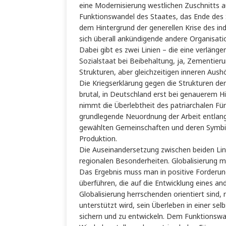
eine Modernisierung westlichen Zuschnitts au
Funktionswandel des Staates, das Ende des S
dem Hintergrund der generellen Krise des i
sich überall ankündigende andere Organisatio
Dabei gibt es zwei Linien – die eine verlänge
Sozialstaat bei Beibehaltung, ja, Zementieru
Strukturen, aber gleichzeitigen inneren Aush
Die Kriegserklärung gegen die Strukturen de
brutal, in Deutschland erst bei genauerem Hi
nimmt die Überlebtheit des patriarchalen Für
grundlegende Neuordnung der Arbeit entlang 
gewählten Gemeinschaften und deren Symbios
Produktion.
Die Auseinandersetzung zwischen beiden Linie
regionalen Besonderheiten. Globalisierung 
Das Ergebnis muss man in positive Forderunge
überführen, die auf die Entwicklung eines an
Globalisierung herrschenden orientiert sind,
unterstützt wird, sein Überleben in einer s
sichern und zu entwickeln. Dem Funktionswa