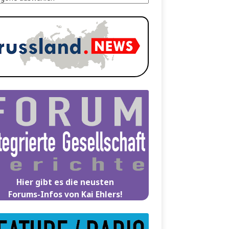
Hier gibt es die neusten
Forums-Infos von Kai Ehlers!