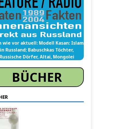
 wie vor aktuell: Modell Kasan: Islam
in Russland; Babuschkas Töchter,
Russische Dörfer, Altai, Mongolei
BÜCHER
HER