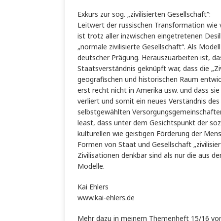
Exkurs zur sog. „zivilisierten Gesellschaft“:
Leitwert der russischen Transformation wie v
ist trotz aller inzwischen eingetretenen Des
„normale zivilisierte Gesellschaft“. Als Modell
deutscher Prägung. Herauszuarbeiten ist, dass
Staatsverständnis geknüpft war, dass die „Zi
geografischen und historischen Raum entwic
erst recht nicht in Amerika usw. und dass si
verliert und somit ein neues Verständnis des
selbstgewählten Versorgungsgemeinschaften 
least, dass unter dem Gesichtspunkt der sozi
kulturellen wie geistigen Förderung der Men
Formen von Staat und Gesellschaft „zivilisie
Zivilisationen denkbar sind als nur die aus
Modelle.
Kai Ehlers
www.kai-ehlers.de
Mehr dazu in meinem Themenheft 15/16 vom