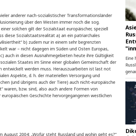
ieler anderer nach-sozialistischer Transformationsländer
illusionierung über den Westen immer noch die sog.
Asi
 einer solchen gilt der Sozialstaat europäischer, speziell
Rus
 diese Sozialstaatsrealität a) an ein patriarchales
Ent
vilisiertheit“ b) zudem nur in einem sehr begrenzten
"in
kelt war – nicht dagegen im Süden und Osten Europas,
e c) auch in diesen Ausnahmegebieten heute ihre Gültigkeit
Eine 
 sozialen Staates im Sinne einer globalen Gemeinschaft der
Russl
entwickelt werden muss. Herauszuarbeiten ist last not
genau
alen Aspekte, d. h. der materiellen Versorgung und
schen (und übrigens auch der Tiere) auch nicht-europäische
rt“ waren, bzw. sind, also auch andere Formen von
 der europäischen Geschichte hervorgegangenen westlichen
Dik
 August 2004: „Wofür steht Russland und wohin geht es?“