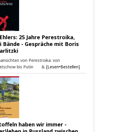
Ehlers: 25 Jahre Perestroika,
i Bände - Gespräche mit Boris
arlitzki
ansichten von Perestroika: von
atschow bis Putin &
[Lesen•Bestellen]
toffeln haben wir immer -
er)leben in Russland zwischen