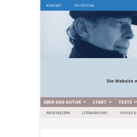
KONTAKT
ПО-РУССКИ
Die Website w
ÜBER DEN AUTOR
START
TEXTE
REISESKIZZEN
LITERARISCHES
SCHULE D