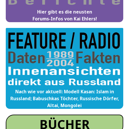
Hier gibt es die neusten
Forums-Infos von Kai Ehlers!
Nach wie vor aktuell: Modell Kasan: Islam in
Russland; Babuschkas Töchter, Russische Dörfer,
Altai, Mongolei
BÜCHER