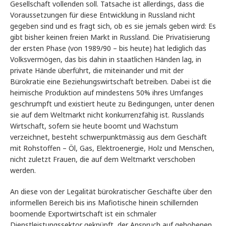
Gesellschaft vollenden soll. Tatsache ist allerdings, dass die
Voraussetzungen für diese Entwicklung in Russland nicht
gegeben sind und es fragt sich, ob es sie jemals geben wird: Es
gibt bisher keinen freien Markt in Russland. Die Privatisierung
der ersten Phase (von 1989/90 – bis heute) hat lediglich das
Volksvermögen, das bis dahin in staatlichen Händen lag, in
private Hände überführt, die miteinander und mit der
Bürokratie eine Beziehungswirtschaft betreiben. Dabei ist die
heimische Produktion auf mindestens 50% ihres Umfanges
geschrumpft und existiert heute zu Bedingungen, unter denen
sie auf dem Weltmarkt nicht konkurrenzfähig ist. Russlands
Wirtschaft, sofern sie heute boomt und Wachstum
verzeichnet, besteht schwerpunktmässig aus dem Geschäft
mit Rohstoffen – Öl, Gas, Elektroenergie, Holz und Menschen,
nicht zuletzt Frauen, die auf dem Weltmarkt verschoben
werden.
An diese von der Legalität bürokratischer Geschäfte über den
informellen Bereich bis ins Mafiotische hinein schillernden
boomende Exportwirtschaft ist ein schmaler
Dienstleistungssektor geknüpft, der Anspruch auf gehobenen