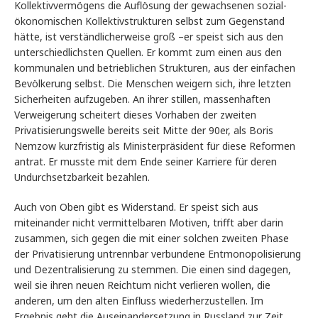
Kollektivvermögens die Auflösung der gewachsenen sozial-
ökonomischen Kollektivstrukturen selbst zum Gegenstand
hätte, ist verständlicherweise groß –er speist sich aus den
unterschiedlichsten Quellen. Er kommt zum einen aus den
kommunalen und betrieblichen Strukturen, aus der einfachen
Bevölkerung selbst. Die Menschen weigern sich, ihre letzten
Sicherheiten aufzugeben. An ihrer stillen, massenhaften
Verweigerung scheitert dieses Vorhaben der zweiten
Privatisierungswelle bereits seit Mitte der 90er, als Boris
Nemzow kurzfristig als Ministerpräsident für diese Reformen
antrat. Er musste mit dem Ende seiner Karriere für deren
Undurchsetzbarkeit bezahlen.
Auch von Oben gibt es Widerstand. Er speist sich aus
miteinander nicht vermittelbaren Motiven, trifft aber darin
zusammen, sich gegen die mit einer solchen zweiten Phase
der Privatisierung untrennbar verbundene Entmonopolisierung
und Dezentralisierung zu stemmen. Die einen sind dagegen,
weil sie ihren neuen Reichtum nicht verlieren wollen, die
anderen, um den alten Einfluss wiederherzustellen. Im
Ergebnis geht die Auseinandersetzung in Russland zur Zeit