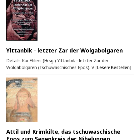
Ylttanbik - letzter Zar der Wolgabolgaren
Details Kai Ehlers (Hrsg.) Ylttanbik - letzter Zar der
Wolgabolgaren (Tschuwaschisches Epos). V
[Lesen•Bestellen]
Attil und Krimkilte, das tschuwaschische
Epos zum Sagenkreis der Nibelungen