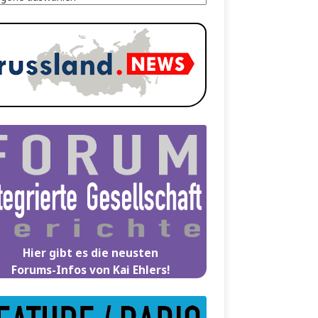
Hier gibt es die neusten
Forums-Infos von Kai Ehlers!