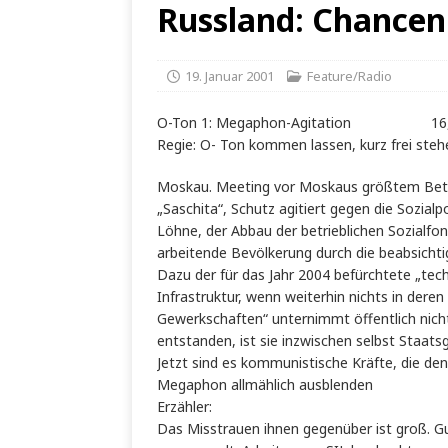
Russland: Chancen 
19. Januar 2001
Feature/Radio
O-Ton 1: Megaphon-Agitation 16,
Regie: O- Ton kommen lassen, kurz frei steh
Moskau. Meeting vor Moskaus größtem Betrie
„Saschita“, Schutz agitiert gegen die Sozialp
Löhne, der Abbau der betrieblichen Sozialfo
arbeitende Bevölkerung durch die beabsicht
Dazu der für das Jahr 2004 befürchtete „te
Infrastruktur, wenn weiterhin nichts in deren
Gewerkschaften“ unternimmt öffentlich nich
entstanden, ist sie inzwischen selbst Staatsg
Jetzt sind es kommunistische Kräfte, die den
Megaphon allmählich ausblenden
Erzähler:
Das Misstrauen ihnen gegenüber ist groß. Gu