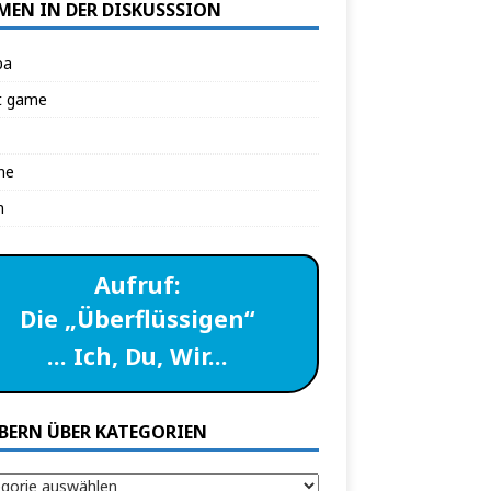
MEN IN DER DISKUSSSION
pa
t game
ne
n
Aufruf:
Die „Überflüssigen“
… Ich, Du, Wir…
BERN ÜBER KATEGORIEN