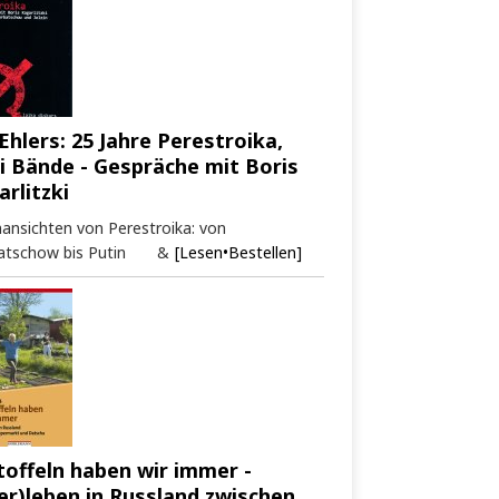
Ehlers: 25 Jahre Perestroika,
i Bände - Gespräche mit Boris
arlitzki
ansichten von Perestroika: von
atschow bis Putin &
[Lesen•Bestellen]
toffeln haben wir immer -
er)leben in Russland zwischen