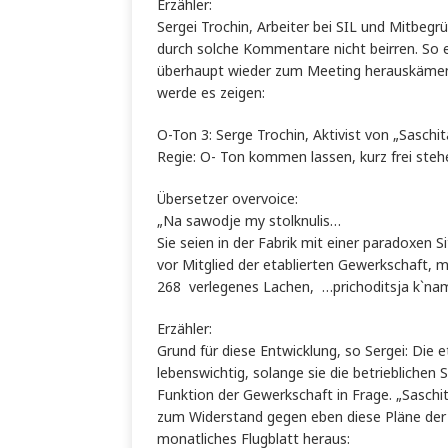
Erzähler:
Sergei Trochin, Arbeiter bei SIL und Mitbegr
durch solche Kommentare nicht beirren. So et
überhaupt wieder zum Meeting herauskämen, 
werde es zeigen:
O-Ton 3: Serge Trochin, Aktivist von „
Regie: O- Ton kommen lassen, kurz frei steh
Übersetzer overvoice:
„Na sawodje my stolknulis…
Sie seien in der Fabrik mit einer paradoxen Si
vor Mitglied der etablierten Gewerkschaft, m
268 verlegenes Lachen, …prichoditsja k`nam
Erzähler:
Grund für diese Entwicklung, so Sergei: Die e
lebenswichtig, solange sie die betrieblichen S
Funktion der Gewerkschaft in Frage. „Saschit
zum Widerstand gegen eben diese Pläne der R
monatliches Flugblatt heraus: