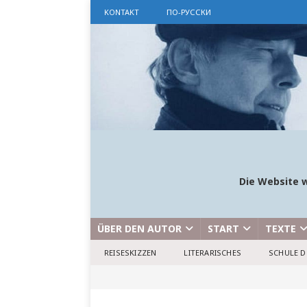
KONTAKT
ПО-РУССКИ
Die Website w
ÜBER DEN AUTOR
START
TEXTE
REISESKIZZEN
LITERARISCHES
SCHULE D