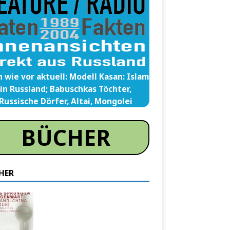
 wie vor aktuell: Modell Kasan: Islam
in Russland; Babuschkas Töchter,
Russische Dörfer, Altai, Mongolei
BÜCHER
HER