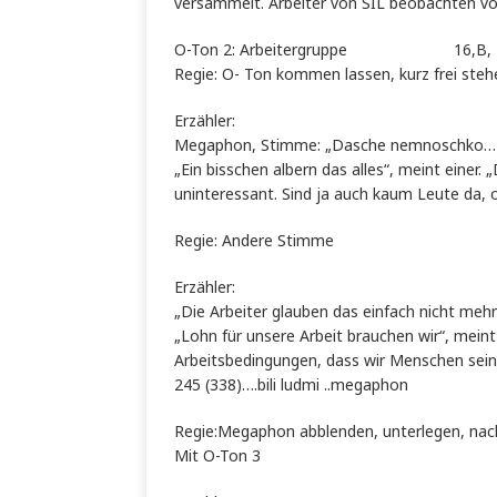
versammelt. Arbeiter von SIL beobachten vo
O-Ton 2: Arbeitergruppe 16,B, 
Regie: O- Ton kommen lassen, kurz frei steh
Erzähler:
Megaphon, Stimme: „Dasche nemnoschko…
„Ein bisschen albern das alles“, meint einer.
uninteressant. Sind ja auch kaum Leute da, ob
Regie: Andere Stimme
Erzähler:
„Die Arbeiter glauben das einfach nicht mehr“
„Lohn für unsere Arbeit brauchen wir“, meint 
Arbeitsbedingungen, dass wir Menschen sein
245 (338)….bili ludmi ..megaphon
Regie:Megaphon abblenden, unterlegen, nach
Mit O-Ton 3