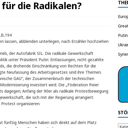
für die Radikalen?
THE
Euro
Grea
B,194
Putin
en lassen, abblenden unterlegen, nach Erzähler hochziehen
Ukrai
b, der Autofabrik SIL. Die radikale Gewerkschaft
Syrie
olitik unter Präsident Putin: Entlassungen, nicht gezahlte
nds, die drohende Einschränkung von Rechten für die
igte Neufassung des Arbeitsgesetzes sind ihre Themen.
chnische GAU“, der Zusammenbruch der technischen
 Modernisierung investiert wird. Die „Föderation freier
ts dagegen; Anfang der 90er als radikale Protestbewegung
ewerkschaft, die sich mit der Regierung arrangiert.
 Protest organisieren:
STÖ
t fünfzig Menschen haben sich direkt auf dem Platz