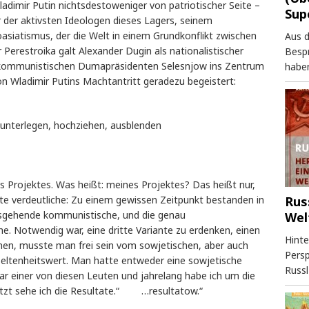
dimir Putin nichtsdestoweniger von patriotischer Seite –
Sup
r der aktivsten Ideologen dieses Lagers, seinem
oasiatismus, der die Welt in einem Grundkonflikt zwischen
Aus 
 Perestroika galt Alexander Dugin als nationalistischer
Besp
es kommunistischen Dumapräsidenten Selesnjow ins Zentrum
haben
on Wladimir Putins Machtantritt geradezu begeistert:
 unterlegen, hochziehen, ausblenden
nes Projektes. Was heißt: meines Projektes? Das heißt nur,
Rus
te verdeutliche: Zu einem gewissen Zeitpunkt bestanden in
ausgehende kommunistische, und die genau
Wel
che. Notwendig war, eine dritte Variante zu erdenken, einen
Hinte
nnen, musste man frei sein vom sowjetischen, aber auch
Persp
eltenheitswert. Man hatte entweder eine sowjetische
Russl
war einer von diesen Leuten und jahrelang habe ich um die
Jetzt sehe ich die Resultate.“ …resultatow.“