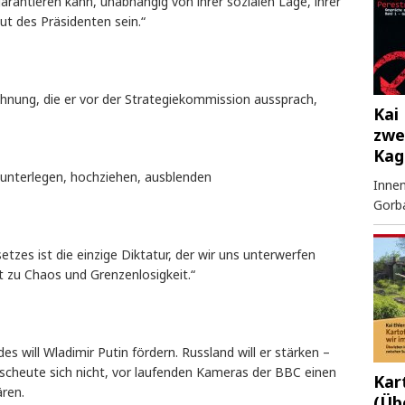
garantieren kann, unabhängig von ihrer sozialen Lage, ihrer
ut des Präsidenten sein.“
hnung, die er vor der Strategiekommission aussprach,
Kai 
zwe
Kag
 unterlegen, hochziehen, ausblenden
Innen
Gorb
setzes ist die einzige Diktatur, der wir uns unterwerfen
 zu Chaos und Grenzenlosigkeit.“
s will Wladimir Putin fördern. Russland will er stärken –
 scheute sich nicht, vor laufenden Kameras der BBC einen
Kar
ären.
(Üb