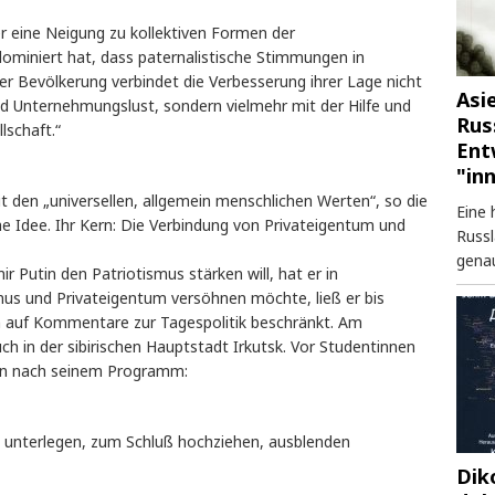
er eine Neigung zu kollektiven Formen der
ominiert hat, dass paternalistische Stimmungen in
der Bevölkerung verbindet die Verbesserung ihrer Lage nicht
Asi
nd Unternehmungslust, sondern vielmehr mit der Hilfe und
Rus
lschaft.“
Ent
"in
t den „universellen, allgemein menschlichen Werten“, so die
Eine 
he Idee. Ihr Kern: Die Verbindung von Privateigentum und
Russl
genau
ir Putin den Patriotismus stärken will, hat er in
mus und Privateigentum versöhnen möchte, ließ er bis
n auf Kommentare zur Tagespolitik beschränkt. Am
ch in der sibirischen Hauptstadt Irkutsk. Vor Studentinnen
en nach seinem Programm:
, unterlegen, zum Schluß hochziehen, ausblenden
Dik