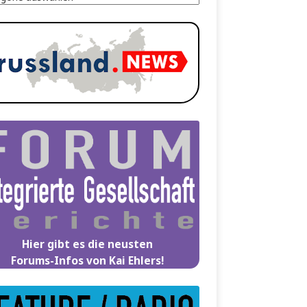
Hier gibt es die neusten
Forums-Infos von Kai Ehlers!