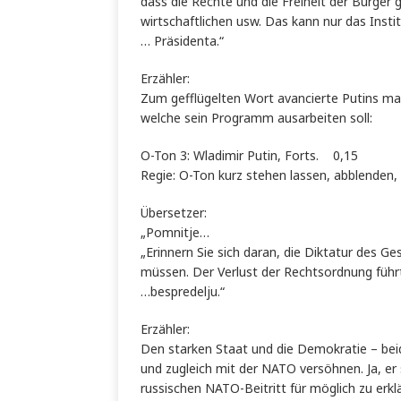
dass die Rechte und die Freiheit der Bürger 
wirtschaftlichen usw. Das kann nur das Instit
… Präsidenta.“
Erzähler:
Zum gefflügelten Wort avancierte Putins ma
welche sein Programm ausarbeiten soll:
O-Ton 3: Wladimir Putin, Forts. 0,15
Regie: O-Ton kurz stehen lassen, abblenden,
Übersetzer:
„Pomnitje…
„Erinnern Sie sich daran, die Diktatur des Ge
müssen. Der Verlust der Rechtsordnung führt
…bespredelju.“
Erzähler:
Den starken Staat und die Demokratie – beide
und zugleich mit der NATO versöhnen. Ja, er
russischen NATO-Beitritt für möglich zu erkl