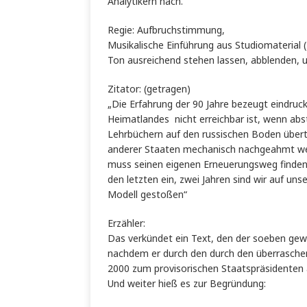
Analytikern nach.
Regie: Aufbruchstimmung,
Musikalische Einführung aus Studiomaterial 
Ton ausreichend stehen lassen, abblenden, u
Zitator: (getragen)
„Die Erfahrung der 90 Jahre bezeugt eindruck
Heimatlandes nicht erreichbar ist, wenn ab
Lehrbüchern auf den russischen Boden übert
anderer Staaten mechanisch nachgeahmt wer
muss seinen eigenen Erneuerungsweg finden. 
den letzten ein, zwei Jahren sind wir auf u
Modell gestoßen“
Erzähler:
Das verkündet ein Text, den der soeben gewäh
nachdem er durch den durch den überraschend
2000 zum provisorischen Staatspräsidenten 
Und weiter hieß es zur Begründung: