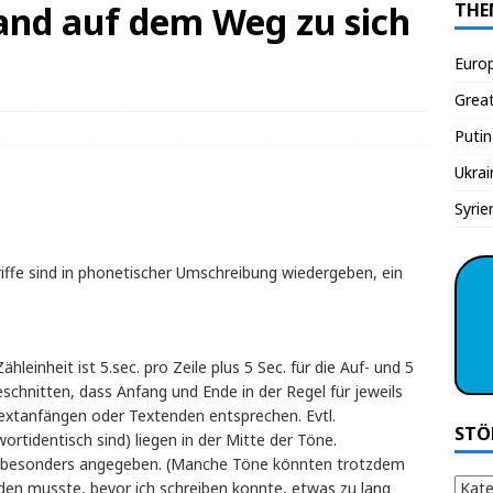
land auf dem Weg zu sich
THE
Euro
Grea
Putin
Ukrai
Syrie
iffe sind in phonetischer Umschreibung wiedergeben, ein
leinheit ist 5.sec. pro Zeile plus 5 Sec. für die Auf- und 5
eschnitten, dass Anfang und Ende in der Regel für jeweils
extanfängen oder Textenden entsprechen. Evtl.
STÖ
wortidentisch sind) liegen in der Mitte der Töne.
 besonders angegeben. (Manche Töne könnten trotzdem
iden musste, bevor ich schreiben konnte, etwas zu lang