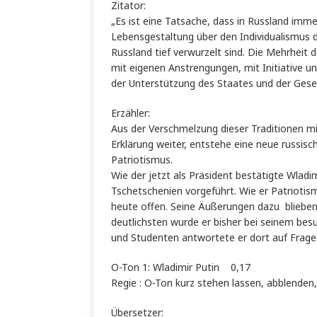
Zitator:
„Es ist eine Tatsache, dass in Russland imm
Lebensgestaltung über den Individualismus d
Russland tief verwurzelt sind. Die Mehrheit 
mit eigenen Anstrengungen, mit Initiative u
der Unterstützung des Staates und der Gesel
Erzähler:
Aus der Verschmelzung dieser Traditionen mi
Erklärung weiter, entstehe eine neue russisc
Patriotismus.
Wie der jetzt als Präsident bestätigte Wladim
Tschetschenien vorgeführt. Wie er Patriotis
heute offen. Seine Äußerungen dazu bliebe
deutlichsten wurde er bisher bei seinem besu
und Studenten antwortete er dort auf Frag
O-Ton 1: Wladimir Putin 0,17
Regie : O-Ton kurz stehen lassen, abblenden
Übersetzer: