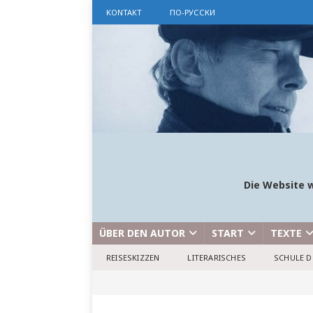
KONTAKT
ПО-РУССКИ
Die Website w
ÜBER DEN AUTOR
START
TEXTE
REISESKIZZEN
LITERARISCHES
SCHULE D