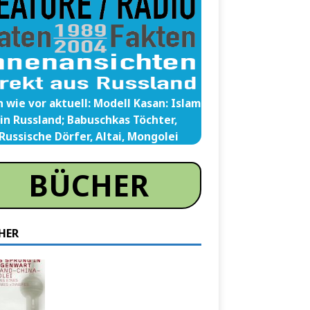
 wie vor aktuell: Modell Kasan: Islam
in Russland; Babuschkas Töchter,
Russische Dörfer, Altai, Mongolei
BÜCHER
HER