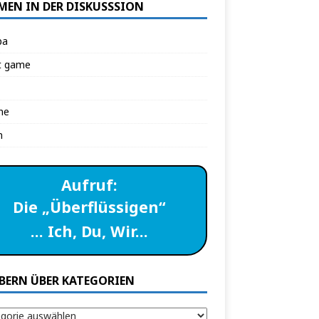
MEN IN DER DISKUSSSION
pa
t game
ne
n
Aufruf:
Die „Überflüssigen“
… Ich, Du, Wir…
BERN ÜBER KATEGORIEN