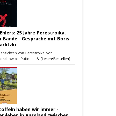
Ehlers: 25 Jahre Perestroika,
i Bände - Gespräche mit Boris
arlitzki
ansichten von Perestroika: von
atschow bis Putin &
[Lesen•Bestellen]
toffeln haben wir immer -
er)leben in Russland zwischen