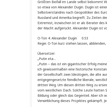
Größten Beifall im Lande selbst bekommt Wla
so etwa von Alexander Dugin. Dugin ist eine
Selbstverständnis nach Geopolitiker des Eur
Russland und Amerika begreift. Zu Zeiten der
Extremist, inzwischen ist er als Berater d
der Macht aufgerückt. Alexander Dugin ist v
O-Ton 4: Alexander Dugin 0.53
Regie: O-Ton kurz stehen lassen, abblenden,
Übersetzer:
„Putin eta…
„Putin – das ist ein gigantischer Erfolg mei
ich gewissermaßen eine historische Konstan
der Gesellschaft zwei Ideologien, die alte 
entgegengesetzte feindliche liberale, westli
dritten Weg. Um diesen dritten Weg zu ersi
vom westlichen Dach. Solche Leute hatten S
Bildung oder gleich das Gegenteil. Aber ich 
Verwirklichung dieses Projektes gekämpft. 