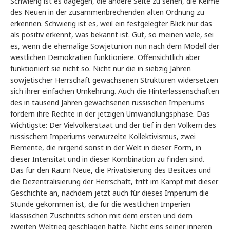
Schwierig ist es dagegen, die andere Seite zu sehen, die Keime
des Neuen in der zusammenbrechenden alten Ordnung zu
erkennen. Schwierig ist es, weil ein festgelegter Blick nur das
als positiv erkennt, was bekannt ist. Gut, so meinen viele, sei
es, wenn die ehemalige Sowjetunion nun nach dem Modell der
westlichen Demokratien funktioniere. Offensichtlich aber
funktioniert sie nicht so. Nicht nur die in siebzig Jahren
sowjetischer Herrschaft gewachsenen Strukturen widersetzen
sich ihrer einfachen Umkehrung. Auch die Hinterlassenschaften
des in tausend Jahren gewachsenen russischen Imperiums
fordern ihre Rechte in der jetzigen Umwandlungsphase. Das
Wichtigste: Der Vielvölkerstaat und der tief in den Völkern des
russischem Imperiums verwurzelte Kollektivismus, zwei
Elemente, die nirgend sonst in der Welt in dieser Form, in
dieser Intensität und in dieser Kombination zu finden sind.
Das für den Raum Neue, die Privatisierung des Besitzes und
die Dezentralisierung der Herrschaft, tritt im Kampf mit dieser
Geschichte an, nachdem jetzt auch für dieses Imperium die
Stunde gekommen ist, die für die westlichen Imperien
klassischen Zuschnitts schon mit dem ersten und dem
zweiten Weltrieg geschlagen hatte. Nicht eins seiner inneren