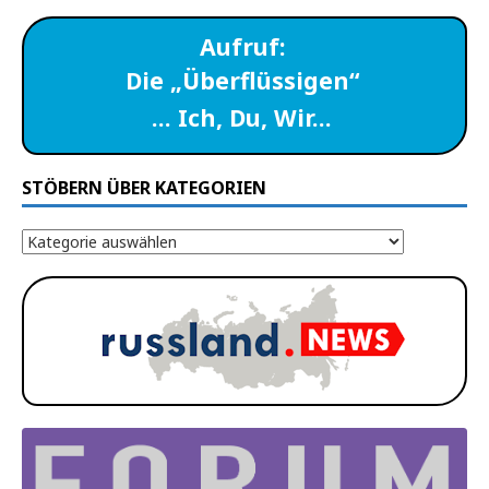
Aufruf:
Die „Überflüssigen“
… Ich, Du, Wir…
STÖBERN ÜBER KATEGORIEN