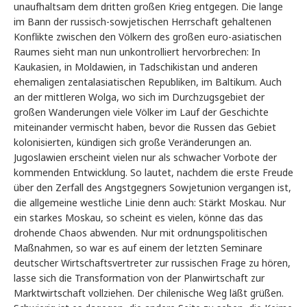
unaufhaltsam dem dritten großen Krieg entgegen. Die lange
im Bann der russisch-sowjetischen Herrschaft gehaltenen
Konflikte zwischen den Völkern des großen euro-asiatischen
Raumes sieht man nun unkontrolliert hervorbrechen: In
Kaukasien, in Moldawien, in Tadschikistan und anderen
ehemaligen zentalasiatischen Republiken, im Baltikum. Auch
an der mittleren Wolga, wo sich im Durchzugsgebiet der
großen Wanderungen viele Völker im Lauf der Geschichte
miteinander vermischt haben, bevor die Russen das Gebiet
kolonisierten, kündigen sich große Veränderungen an.
Jugoslawien erscheint vielen nur als schwacher Vorbote der
kommenden Entwicklung. So lautet, nachdem die erste Freude
über den Zerfall des Angstgegners Sowjetunion vergangen ist,
die allgemeine westliche Linie denn auch: Stärkt Moskau. Nur
ein starkes Moskau, so scheint es vielen, könne das das
drohende Chaos abwenden. Nur mit ordnungspolitischen
Maßnahmen, so war es auf einem der letzten Seminare
deutscher Wirtschaftsvertreter zur russischen Frage zu hören,
lasse sich die Transformation von der Planwirtschaft zur
Marktwirtschaft vollziehen. Der chilenische Weg läßt grüßen.