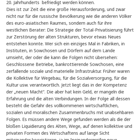
20. Jahrhunderts befriedigt werden können.
Dies ist zur Zeit die eine große Herausforderung, und zwar
nicht nur für die russische Bevölkerung wie die anderen Völker
des euro-asiatischen Raumes, sondern auch für ihre
westlichen Berater: Die Strategie der Total-Privatisierung führt
zur Zerstörung der alten Strukturen, bevor etwas Neues
entstehen konnte. Wer sich ein einziges Mal in Fabriken, in
Instituten, in Sowchosen und Dörfern auf dem Lande
umsieht, der oder die kann die Folgen nicht übersehen:
Geschlossene Betriebe, bankrottierende Sowchosen, eine
zerfallende soziale und materielle Infrastruktur. Früher waren
die Kollektive für Wegebau, für die Sozialversorgung, für die
Kultur usw. verantwortlich. Jetzt liegt das in der Kompetenz
der „neuen Macht“. Die aber hat kein Geld, er mangeln die
Erfahrung und die alten Verbindungen. In der Folge all dessen
besteht die Gefahr des vollkommenen wirtschaftlichen,
sozialen und moralischen Zusammenbruchs mit unabsehbaren
Folgen. Es müssen andere Wege gefunden werden als die der
bloßen Liquidierung des Alten, Wege, auf denen kollektive und
privaten Formen des Wirtschaftens auf lange Sicht
miteinander koexistieren, ja im Ineinandergreifen neue