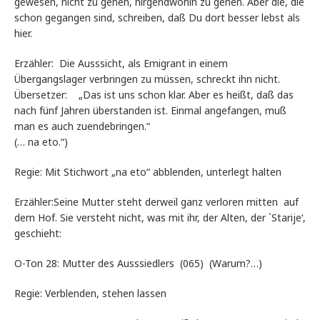
gewesen, nicht zu gehen, nirgendwohin zu gehen. Aber die, die
schon gegangen sind, schreiben, daß Du dort besser lebst als
hier.
Erzähler: Die Ausssicht, als Emigrant in einem
Übergangslager verbringen zu müssen, schreckt ihn nicht.
Übersetzer: „Das ist uns schon klar. Aber es heißt, daß das
nach fünf Jahren überstanden ist. Einmal angefangen, muß
man es auch zuendebringen.“
(… na eto.“)
Regie: Mit Stichwort „na eto“ abblenden, unterlegt halten
Erzähler:Seine Mutter steht derweil ganz verloren mitten auf
dem Hof. Sie versteht nicht, was mit ihr, der Alten, der `Starije‘,
geschieht:
O-Ton 28: Mutter des Ausssiedlers (065) (Warum?…)
Regie: Verblenden, stehen lassen