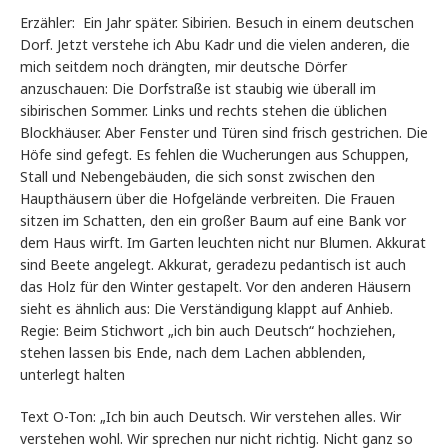
Erzähler: Ein Jahr später. Sibirien. Besuch in einem deutschen
Dorf. Jetzt verstehe ich Abu Kadr und die vielen anderen, die
mich seitdem noch drängten, mir deutsche Dörfer
anzuschauen: Die Dorfstraße ist staubig wie überall im
sibirischen Sommer. Links und rechts stehen die üblichen
Blockhäuser. Aber Fenster und Türen sind frisch gestrichen. Die
Höfe sind gefegt. Es fehlen die Wucherungen aus Schuppen,
Stall und Nebengebäuden, die sich sonst zwischen den
Haupthäusern über die Hofgelände verbreiten. Die Frauen
sitzen im Schatten, den ein großer Baum auf eine Bank vor
dem Haus wirft. Im Garten leuchten nicht nur Blumen. Akkurat
sind Beete angelegt. Akkurat, geradezu pedantisch ist auch
das Holz für den Winter gestapelt. Vor den anderen Häusern
sieht es ähnlich aus: Die Verständigung klappt auf Anhieb.
Regie: Beim Stichwort „ich bin auch Deutsch“ hochziehen,
stehen lassen bis Ende, nach dem Lachen abblenden,
unterlegt halten
Text O-Ton: „Ich bin auch Deutsch. Wir verstehen alles. Wir
verstehen wohl. Wir sprechen nur nicht richtig. Nicht ganz so