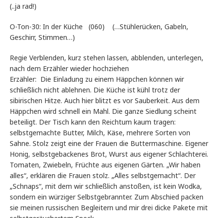
(..ja rad!)
O-Ton-30: In der Küche (060) (…Stühlerücken, Gabeln,
Geschirr, Stimmen…)
Regie Verblenden, kurz stehen lassen, abblenden, unterlegen,
nach dem Erzähler wieder hochziehen
Erzähler: Die Einladung zu einem Häppchen können wir
schließlich nicht ablehnen. Die Küche ist kühl trotz der
sibirischen Hitze. Auch hier blitzt es vor Sauberkeit. Aus dem
Häppchen wird schnell ein Mahl. Die ganze Siedlung scheint
beteiligt. Der Tisch kann den Reichtum kaum tragen:
selbstgemachte Butter, Milch, Käse, mehrere Sorten von
Sahne. Stolz zeigt eine der Frauen die Buttermaschine. Eigener
Honig, selbstgebackenes Brot, Wurst aus eigener Schlachterei.
Tomaten, Zwiebeln, Früchte aus eigenen Gärten. „Wir haben
alles“, erklären die Frauen stolz. „Alles selbstgemacht“. Der
„Schnaps“, mit dem wir schließlich anstoßen, ist kein Wodka,
sondern ein würziger Selbstgebrannter. Zum Abschied packen
sie meinen russischen Begleitern und mir drei dicke Pakete mit