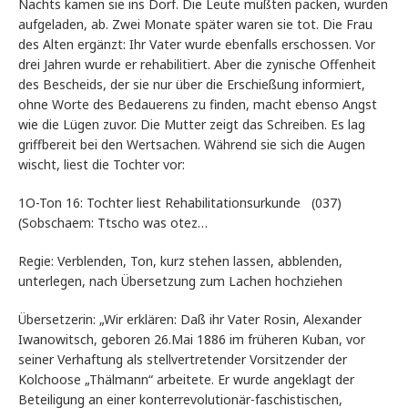
Nachts kamen sie ins Dorf. Die Leute mußten packen, wurden
aufgeladen, ab. Zwei Monate später waren sie tot. Die Frau
des Alten ergänzt: Ihr Vater wurde ebenfalls erschossen. Vor
drei Jahren wurde er rehabilitiert. Aber die zynische Offenheit
des Bescheids, der sie nur über die Erschießung informiert,
ohne Worte des Bedauerens zu finden, macht ebenso Angst
wie die Lügen zuvor. Die Mutter zeigt das Schreiben. Es lag
griffbereit bei den Wertsachen. Während sie sich die Augen
wischt, liest die Tochter vor:
1O-Ton 16: Tochter liest Rehabilitationsurkunde (037)
(Sobschaem: Ttscho was otez…
Regie: Verblenden, Ton, kurz stehen lassen, abblenden,
unterlegen, nach Übersetzung zum Lachen hochziehen
Übersetzerin: „Wir erklären: Daß ihr Vater Rosin, Alexander
Iwanowitsch, geboren 26.Mai 1886 im früheren Kuban, vor
seiner Verhaftung als stellvertretender Vorsitzender der
Kolchoose „Thälmann“ arbeitete. Er wurde angeklagt der
Beteiligung an einer konterrevolutionär-faschistischen,