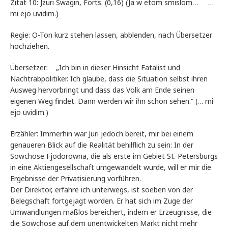
Zitat 10: Jzuri Swagin, Forts. (0,16) (Ja w etom smislom… …
mi ejo uvidim.)
Regie: O-Ton kurz stehen lassen, abblenden, nach Übersetzer
hochziehen.
Übersetzer: „Ich bin in dieser Hinsicht Fatalist und
Nachtrabpolitiker. Ich glaube, dass die Situation selbst ihren
Ausweg hervorbringt und dass das Volk am Ende seinen
eigenen Weg findet. Dann werden wir ihn schon sehen.“ (… mi
ejo uvidim.)
Erzähler: Immerhin war Juri jedoch bereit, mir bei einem
genaueren Blick auf die Realität behilflich zu sein: In der
Sowchose Fjodorowna, die als erste im Gebiet St. Petersburgs
in eine Aktiengesellschaft umgewandelt wurde, will er mir die
Ergebnisse der Privatisierung vorführen.
Der Direktor, erfahre ich unterwegs, ist soeben von der
Belegschaft fortgejagt worden. Er hat sich im Zuge der
Umwandlungen maßlos bereichert, indem er Erzeugnisse, die
die Sowchose auf dem unentwickelten Markt nicht mehr