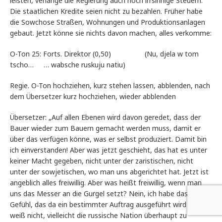
leisten, verlange die Regierung auch noch irrsinnige Steuern.
Die staatlichen Kredite seien nicht zu bezahlen. Früher habe
die Sowchose Straßen, Wohnungen und Produktionsanlagen
gebaut. Jetzt könne sie nichts davon machen, alles verkomme:
O-Ton 25: Forts. Direktor (0,50) (Nu, djela w tom
tscho… … wabsche ruskuju natiu)
Regie. O-Ton hochziehen, kurz stehen lassen, abblenden, nach
dem Übersetzer kurz hochziehen, wieder abblenden
Übersetzer: „Auf allen Ebenen wird davon geredet, dass der
Bauer wieder zum Bauern gemacht werden muss, damit er
über das verfügen könne, was er selbst produziert. Damit bin
ich einverstanden! Aber was jetzt geschieht, das hat es unter
keiner Macht gegeben, nicht unter der zaristischen, nicht
unter der sowjetischen, wo man uns abgerichtet hat. Jetzt ist
angeblich alles freiwillig. Aber was heißt freiwillig, wenn man
uns das Messer an die Gurgel setzt? Nein, ich habe das
Gefühl, das da ein bestimmter Auftrag ausgeführt wird – ich
weiß nicht, vielleicht die russische Nation überhaupt zu