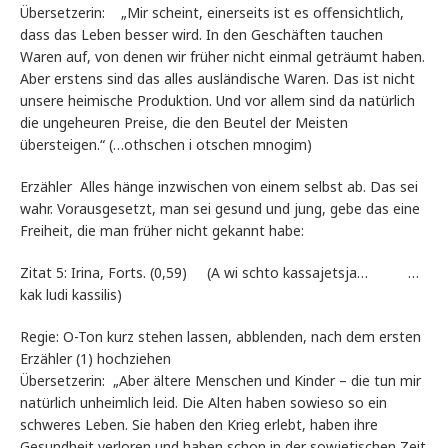
Übersetzerin: „Mir scheint, einerseits ist es offensichtlich,
dass das Leben besser wird. In den Geschäften tauchen
Waren auf, von denen wir früher nicht einmal geträumt haben.
Aber erstens sind das alles ausländische Waren. Das ist nicht
unsere heimische Produktion. Und vor allem sind da natürlich
die ungeheuren Preise, die den Beutel der Meisten
übersteigen.“ (…othschen i otschen mnogim)
Erzähler Alles hänge inzwischen von einem selbst ab. Das sei
wahr. Vorausgesetzt, man sei gesund und jung, gebe das eine
Freiheit, die man früher nicht gekannt habe:
Zitat 5: Irina, Forts. (0,59) (A wi schto kassajetsja… …
kak ludi kassilis)
Regie: O-Ton kurz stehen lassen, abblenden, nach dem ersten
Erzähler (1) hochziehen
Übersetzerin: „Aber ältere Menschen und Kinder – die tun mir
natürlich unheimlich leid. Die Alten haben sowieso so ein
schweres Leben. Sie haben den Krieg erlebt, haben ihre
Gesundheit verloren und haben schon in der sowjetischen Zeit