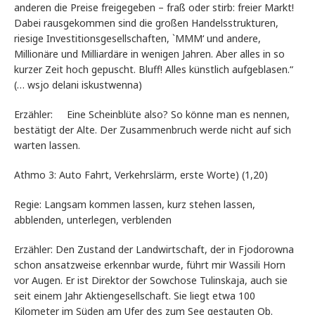
anderen die Preise freigegeben – fraß oder stirb: freier Markt!
Dabei rausgekommen sind die großen Handelsstrukturen,
riesige Investitionsgesellschaften, `MMM‘ und andere,
Millionäre und Milliardäre in wenigen Jahren. Aber alles in so
kurzer Zeit hoch gepuscht. Bluff! Alles künstlich aufgeblasen.“
(… wsjo delani iskustwenna)
Erzähler: Eine Scheinblüte also? So könne man es nennen,
bestätigt der Alte. Der Zusammenbruch werde nicht auf sich
warten lassen.
Athmo 3: Auto Fahrt, Verkehrslärm, erste Worte) (1,20)
Regie: Langsam kommen lassen, kurz stehen lassen,
abblenden, unterlegen, verblenden
Erzähler: Den Zustand der Landwirtschaft, der in Fjodorowna
schon ansatzweise erkennbar wurde, führt mir Wassili Horn
vor Augen. Er ist Direktor der Sowchose Tulinskaja, auch sie
seit einem Jahr Aktiengesellschaft. Sie liegt etwa 100
Kilometer im Süden am Ufer des zum See gestauten Ob.