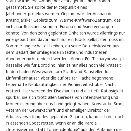
Stadt wurde erst Anfang der achtziger aus dem Boden
gestampft. Sie sollte der Mittelpunkt eines
Jahrhundertprojekts werden. Geplant war der Ausbau des
Krasnojarsker Gebiets zum Wärme-Kraftwerk-Zentrum, das
nicht nur Russland, sondern Europa und Asien versorgen
könnte. Von den zehn geplanten Einheiten wurde allerdings nur
eine gebaut und davon auch nur ein Block. Selbst der muss im
Sommer abgeschaltet bleiben, da seine Betriebskosten aus
dem Bedarf der umliegenden Städte und industriellen
Abnehmer nicht gedeckt werden können. Für Tscharypowa gilt
dasselbe wie für Borodino; hier ist nur alles noch viel krasser:
In den Läden Westwaren, am Stadtrand Baustellen für
Einfamilienhäuser, aber die auf breiter Fläche begonnene
fieberhafte Neubautätigkeit der Pionierzeit ist über Nacht
erstarrt. Hier werden der Eiseshauch und die tiefe Ratlosigkeit
spürbar, die sich trotz allen Geredes von Intensivierung und
Modernisierung über das Land gelegt haben. Konstantin Smol,
Veteran der Gewerkschaft und ehemaliger Direktor der
Arbeitsverwaltung des geplanten Giganten, kann sich nur noch
in ätzenden Spott retten, wenn er an die Parole
„Intensivierung statt Tonnenideologie“ aus den Anfängen der