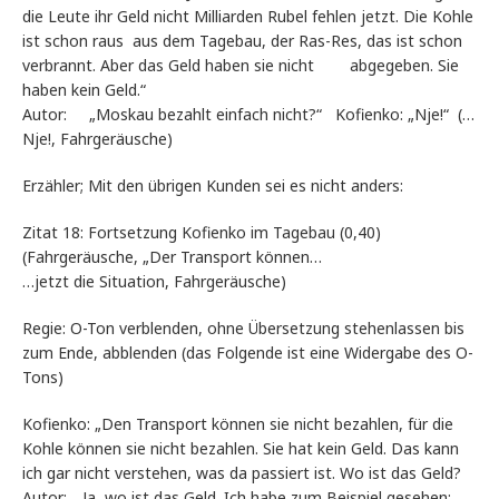
die Leute ihr Geld nicht Milliarden Rubel fehlen jetzt. Die Kohle
ist schon raus aus dem Tagebau, der Ras-Res, das ist schon
verbrannt. Aber das Geld haben sie nicht abgegeben. Sie
haben kein Geld.“
Autor: „Moskau bezahlt einfach nicht?“ Kofienko: „Nje!“ (…
Nje!, Fahrgeräusche)
Erzähler; Mit den übrigen Kunden sei es nicht anders:
Zitat 18: Fortsetzung Kofienko im Tagebau (0,40)
(Fahrgeräusche, „Der Transport können…
…jetzt die Situation, Fahrgeräusche)
Regie: O-Ton verblenden, ohne Übersetzung stehenlassen bis
zum Ende, abblenden (das Folgende ist eine Widergabe des O-
Tons)
Kofienko: „Den Transport können sie nicht bezahlen, für die
Kohle können sie nicht bezahlen. Sie hat kein Geld. Das kann
ich gar nicht verstehen, was da passiert ist. Wo ist das Geld?
Autor: „Ja, wo ist das Geld. Ich habe zum Beispiel gesehen: