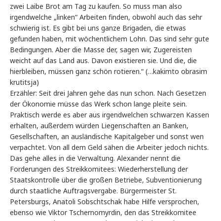
zwei Laibe Brot am Tag zu kaufen. So muss man also
irgendwelche „linken“ Arbeiten finden, obwohl auch das sehr
schwierig ist. Es gibt bei uns ganze Brigaden, die etwas
gefunden haben, mit wöchentlichem Lohn. Das sind sehr gute
Bedingungen. Aber die Masse der, sagen wir, Zugereisten
weicht auf das Land aus. Davon existieren sie. Und die, die
hierbleiben, müssen ganz schön rotieren.“ (…kakimto obrasim
krutitsja)
Erzähler: Seit drei Jahren gehe das nun schon. Nach Gesetzen
der Ökonomie müsse das Werk schon lange pleite sein.
Praktisch werde es aber aus irgendwelchen schwarzen Kassen
erhalten, außerdem würden Liegenschaften an Banken,
Gesellschaften, an ausländische Kapitalgeber und sonst wen
verpachtet. Von all dem Geld sähen die Arbeiter jedoch nichts.
Das gehe alles in die Verwaltung. Alexander nennt die
Forderungen des Streikkomitees: Wiederherstellung der
Staatskontrolle über die großen Betriebe, Subventionierung
durch staatliche Auftragsvergabe. Bürgermeister St.
Petersburgs, Anatoli Sobschtschak habe Hilfe versprochen,
ebenso wie Viktor Tschernomyrdin, den das Streikkomitee