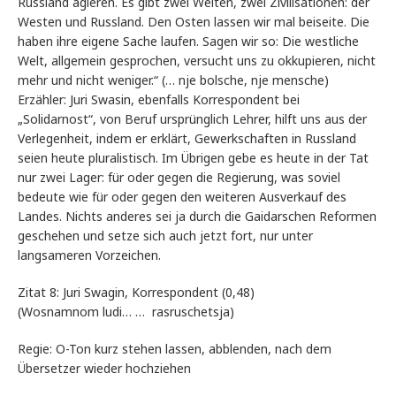
Russland agieren. Es gibt zwei Welten, zwei Zivilisationen: der
Westen und Russland. Den Osten lassen wir mal beiseite. Die
haben ihre eigene Sache laufen. Sagen wir so: Die westliche
Welt, allgemein gesprochen, versucht uns zu okkupieren, nicht
mehr und nicht weniger.“ (… nje bolsche, nje mensche)
Erzähler: Juri Swasin, ebenfalls Korrespondent bei
„Solidarnost“, von Beruf ursprünglich Lehrer, hilft uns aus der
Verlegenheit, indem er erklärt, Gewerkschaften in Russland
seien heute pluralistisch. Im Übrigen gebe es heute in der Tat
nur zwei Lager: für oder gegen die Regierung, was soviel
bedeute wie für oder gegen den weiteren Ausverkauf des
Landes. Nichts anderes sei ja durch die Gaidarschen Reformen
geschehen und setze sich auch jetzt fort, nur unter
langsameren Vorzeichen.
Zitat 8: Juri Swagin, Korrespondent (0,48)
(Wosnamnom ludi… … rasruschetsja)
Regie: O-Ton kurz stehen lassen, abblenden, nach dem
Übersetzer wieder hochziehen