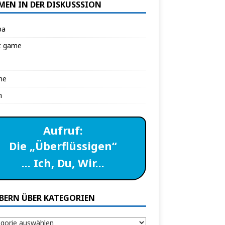
MEN IN DER DISKUSSSION
pa
t game
ne
n
Aufruf:
Die „Überflüssigen“
… Ich, Du, Wir…
BERN ÜBER KATEGORIEN