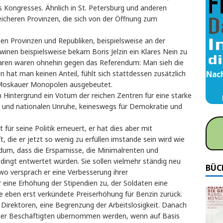
s Kongresses. Ähnlich in St. Petersburg und anderen
eicheren Provinzen, die sich von der Öffnung zum
en Provinzen und Republiken, beispielsweise an der
nen beispielsweise bekam Boris Jelzin ein Klares Nein zu
Tataren waren ohnehin gegen das Referendum: Man sieh die
Nach
n hat man keinen Anteil, fühlt sich stattdessen zusätzlich
 Moskauer Monopolen ausgebeutet.
em Hintergrund ein Votum der reichen Zentren für eine starke
n und nationalen Unruhe, keineswegs für Demokratie und
 für seine Politik erneuert, er hat dies aber mit
 die er jetzt so wenig zu erfüllen imstande sein wird wie
dum, dass die Ersparnisse, die Minimalrenten und
dingt entwertet würden. Sie sollen vielmehr ständig neu
BÜC
o versprach er eine Verbesserung ihrer
eine Erhöhung der Stipendien zu, der Soldaten eine
e eben erst verkündete Preiserhöhung für Benzin zurück.
er Direktoren, eine Begrenzung der Arbeitslosigkeit. Danach
t der Beschäftigten übernommen werden, wenn auf Basis