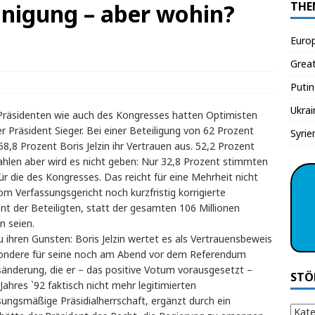
unigung – aber wohin?
THE
Euro
Grea
Putin
Ukrai
räsidenten wie auch des Kongresses hatten Optimisten
 Präsident Sieger. Bei einer Beteiligung von 62 Prozent
Syrie
,8 Prozent Boris Jelzin ihr Vertrauen aus. 52,2 Prozent
ahlen aber wird es nicht geben: Nur 32,8 Prozent stimmten
r die des Kongresses. Das reicht für eine Mehrheit nicht
om Verfassungsgericht noch kurzfristig korrigierte
t der Beteiligten, statt der gesamten 106 Millionen
n seien.
zu ihren Gunsten: Boris Jelzin wertet es als Vertrauensbeweis
besondere für seine noch am Abend vor dem Referendum
änderung, die er – das positive Votum vorausgesetzt –
STÖ
s Jahres `92 faktisch nicht mehr legitimierten
ungsmäßige Präsidialherrschaft, ergänzt durch ein