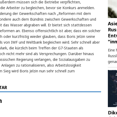
Außerdem müssen sich die Betriebe verpflichten,
die Arbeiter zu begleichen, bevor sie Konkurs anmelden.
r Forderung der Gewerkschaften nach „Reformen mit dem
sondere auch dem Bündnis zwischen Gewerkschaften und
Asi
t das Wasser abgraben will. Er bietet sich stattdessen
Rus
eformen an. Ebenso offensichtlich ist aber, dass ein solcher
Ent
 oder kurzfristig wieder glauben, dass Boris Jelzin seine
"in
 von IWF und Weltbank begleichen wird. Sehr schnell aber
Mark, die kürzlich beim Treffen der G7-Staaten als
Eine 
noch nicht mehr sind als Versprechungen. Darüber hinaus
Russl
russischen Regierung verlangen, die Sozialausgaben zu
genau
Anlagen zu rationalisieren, also Arbeitslosigkeit
Sieg wird Boris Jelzin nun sehr schnell zum
TAR
n
Dik