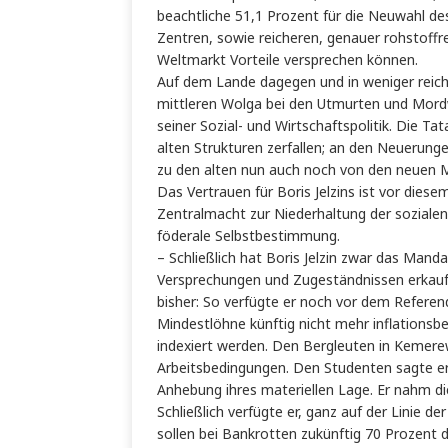
beachtliche 51,1 Prozent für die Neuwahl de
Zentren, sowie reicheren, genauer rohstoffr
Weltmarkt Vorteile versprechen können.
Auf dem Lande dagegen und in weniger reich
mittleren Wolga bei den Utmurten und Mordwi
seiner Sozial- und Wirtschaftspolitik. Die 
alten Strukturen zerfallen; an den Neuerunge
zu den alten nun auch noch von den neuen
Das Vertrauen für Boris Jelzins ist vor dies
Zentralmacht zur Niederhaltung der soziale
föderale Selbstbestimmung.
– Schließlich hat Boris Jelzin zwar das Mandat
Versprechungen und Zugeständnissen erkauft,
bisher: So verfügte er noch vor dem Referen
Mindestlöhne künftig nicht mehr inflationsbe
indexiert werden. Den Bergleuten in Kemerew
Arbeitsbedingungen. Den Studenten sagte er 
Anhebung ihres materiellen Lage. Er nahm di
Schließlich verfügte er, ganz auf der Linie d
sollen bei Bankrotten zukünftig 70 Prozen