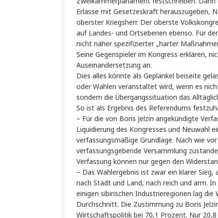
Zweikammerparlament festschreiben. Darin h
Erlasse mit Gesetzeskraft herauszugeben, 
oberster Kriegsherr. Der oberste Volkskong
auf Landes- und Ortsebenen ebenso. Für den 
nicht näher spezifizierter „harter Maßnahme
Seine Gegenspieler im Kongress erklären, nic
Auseinandersetzung an.
Dies alles könnte als Geplänkel beiseite ge
oder Wahlen veranstaltet wird, wenn es nich
sondern die Übergangssituation das Alltäglich
So ist als Ergebnis des Referendums festzuh
– Für die von Boris Jelzin angekündigte Ver
Liquidierung des Kongresses und Neuwahl ei
verfassungsmäßige Grundlage. Nach wie vor gi
verfassungsgebende Versammlung zustande 
Verfassung können nur gegen den Widerstan
– Das Wahlergebnis ist zwar ein klarer Sieg, a
nach Stadt und Land, nach reich und arm. In
einigen sibirischen Industrieregionen lag di
Durchschnitt. Die Zustimmung zu Boris Jelzin
Wirtschaftspolitik bei 70,1 Prozent. Nur 20