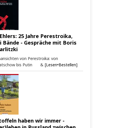
Ehlers: 25 Jahre Perestroika,
i Bände - Gespräche mit Boris
arlitzki
ansichten von Perestroika: von
atschow bis Putin &
[Lesen•Bestellen]
toffeln haben wir immer -
er)leben in Russland zwischen