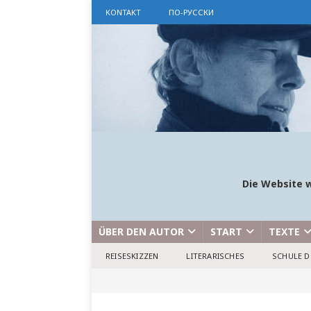
KONTAKT
ПО-РУССКИ
Die Website w
ÜBER DEN AUTOR
START
TEXTE
REISESKIZZEN
LITERARISCHES
SCHULE D