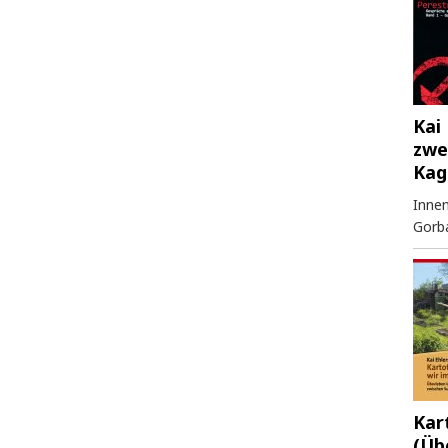
Kai 
zwe
Kag
Innen
Gorb
Kar
(Üb