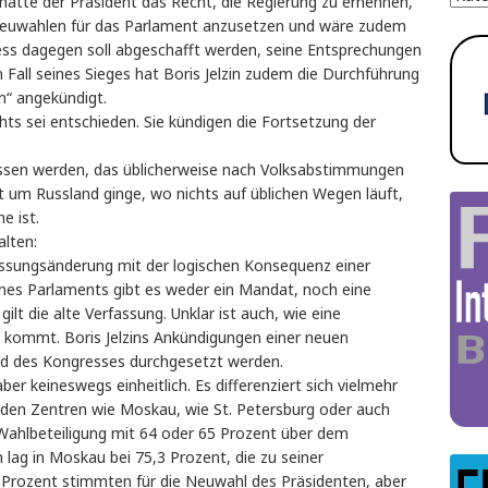
ätte der Präsident das Recht, die Regierung zu ernennen,
Neuwahlen für das Parlament anzusetzen und wäre zudem
ress dagegen soll abgeschafft werden, seine Entsprechungen
Fall seines Sieges hat Boris Jelzin zudem die Durchführung
n“ angekündigt.
hts sei entschieden. Sie kündigen die Fortsetzung der
lassen werden, das üblicherweise nach Volksabstimmungen
t um Russland ginge, wo nichts auf üblichen Wegen läuft,
e ist.
alten:
fassungsänderung mit der logischen Konsequenz einer
nes Parlaments gibt es weder ein Mandat, noch eine
lt die alte Verfassung. Unklar ist auch, wie eine
kommt. Boris Jelzins Ankündigungen einer neuen
d des Kongresses durchgesetzt werden.
ber keineswegs einheitlich. Es differenziert sich vielmehr
 den Zentren wie Moskau, wie St. Petersburg oder auch
e Wahlbeteiligung mit 64 oder 65 Prozent über dem
 lag in Moskau bei 75,3 Prozent, die zu seiner
,8 Prozent stimmten für die Neuwahl des Präsidenten, aber