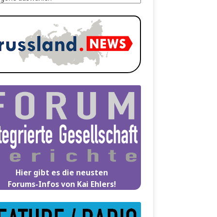
Hier gibt es die neusten
Forums-Infos von Kai Ehlers!