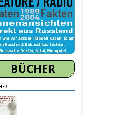
 wie vor aktuell: Modell Kasan: Islam
in Russland; Babuschkas Töchter,
Russische Dörfer, Altai, Mongolei
BÜCHER
HER