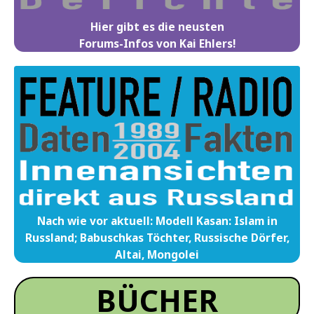
Hier gibt es die neusten
Forums-Infos von Kai Ehlers!
Nach wie vor aktuell: Modell Kasan: Islam in
Russland; Babuschkas Töchter, Russische Dörfer,
Altai, Mongolei
BÜCHER