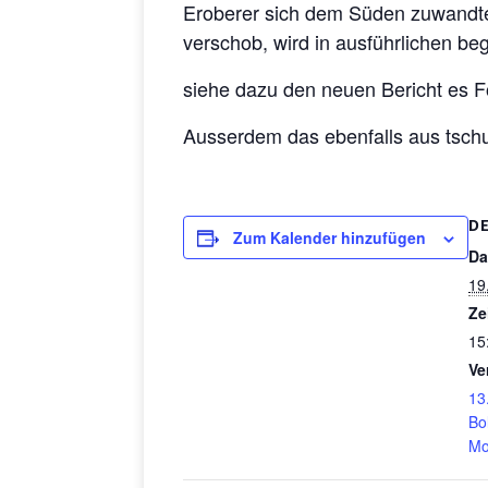
Eroberer sich dem Süden zuwandten
verschob, wird in ausführlichen b
siehe dazu den neuen Bericht es Fo
Ausserdem das ebenfalls aus ts
D
Zum Kalender hinzufügen
Da
19
Ze
15
Ve
13
Bo
Mo