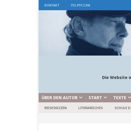
KONTAKT
ПО-РУССКИ
Die Website w
ÜBER DEN AUTOR
START
TEXTE
REISESKIZZEN
LITERARISCHES
SCHULE D