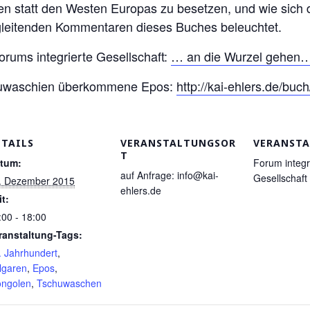
 statt den Westen Europas zu besetzen, und wie sich d
egleitenden Kommentaren dieses Buches beleuchtet.
rums integrierte Gesellschaft:
… an die Wurzel gehen
chuwaschien überkommene Epos:
http://kai-ehlers.de/buch/
ETAILS
VERANSTALTUNGSOR
VERANSTA
T
tum:
Forum integr
auf Anfrage: info@kai-
Gesellschaft
. Dezember 2015
ehlers.de
it:
:00 - 18:00
ranstaltung-Tags:
. Jahrhundert
,
lgaren
,
Epos
,
ngolen
,
Tschuwaschen