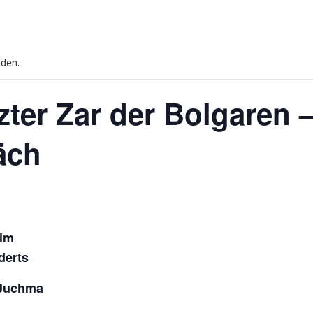
nden.
tzter Zar der Bolgaren 
äch
 im
derts
 Juchma